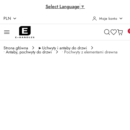
Select Language
▼
PLN
Moje konto
Przejdź do treści głównej
Przejdź do wyszukiwarki
Przejdź do moje konto
Przejdź do menu głównego
Przejdź do opisu produktu
Przejdź do stopki
Strona główna
►Uchwyty i antaby do drzwi
• Antaby, pochwyty do drzwi
• Pochwyty z elementami drewna