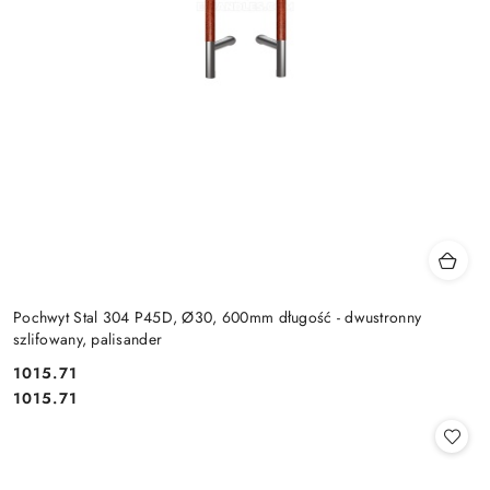
Pochwyt Stal 304 P45D, Ø30, 600mm długość - dwustronny
szlifowany, palisander
Cena:
1015.71
Cena:
1015.71