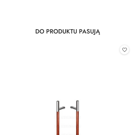
Produkty
DO PRODUKTU PASUJĄ
Pomiń karuzelę produktów
o
statusie: