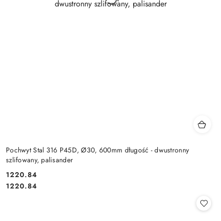
Pochwyt Stal 316 P45D, Ø30, 600mm długość - dwustronny
szlifowany, palisander
Cena:
1220.84
Cena:
1220.84