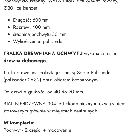
Pochwyt dwustronny WALA P45D- Stal 304 szlifowany,
Ø30, palisander
Długość: 600mm
Rozstaw:
400 mm
średnica pochwytu 30 mm
Wykończenie: palisander
TRALKA DREWNIANA UCHWYTU
wykonana jest
z
drewna dębowego
.
Tralka drewniana pokryta jest bejcą Sopur Palisander
(palisander 26-32) oraz lakierem bezbarwnym.
Do drzwi o grubości od 40 do 70 mm.
STAL NIERDZEWNA 304 jest ekonomicznym rozwiązaniem
stosowanym głównie w miejscach neutralnych.
W komplecie:
Pochwyt - 2 części + mocowanie