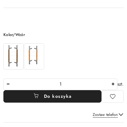
Wariant
Kolor/Wzór
Ilość
szt.
Do koszyka
Zostaw telefon
Dostępność