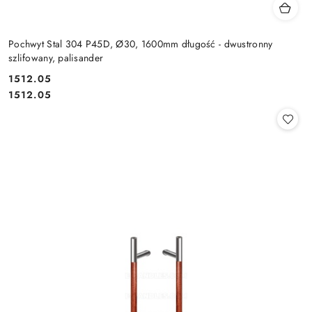
Pochwyt Stal 304 P45D, Ø30, 1600mm długość - dwustronny
szlifowany, palisander
Cena:
1512.05
Cena:
1512.05