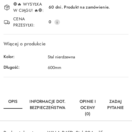
🛑🔥 WYSYŁKA
i
60 dni. Produkt na zamówienie.
W CIĄGU! 🔥🛑:
Wyślij
dostawa
CENA
0
PRZESYŁKI:
Więcej o produkcie
Kolor:
Stal nierdzewna
Długość:
600mm
OPIS
INFORMACJE DOT.
OPINIE I
ZADAJ
BEZPIECZEŃSTWA
OCENY
PYTANIE
(0)