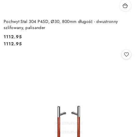
Pochwyt Stal 304 P45D, Ø30, 800mm długość - dwustronny
szlifowany, palisander
Cena:
1112.95
Cena:
1112.95