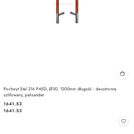
Pochwyt Stal 316 P45D, Ø30, 1200mm długość - dwustronny
szlifowany, palisander
Cena:
1641.53
Cena:
1641.53