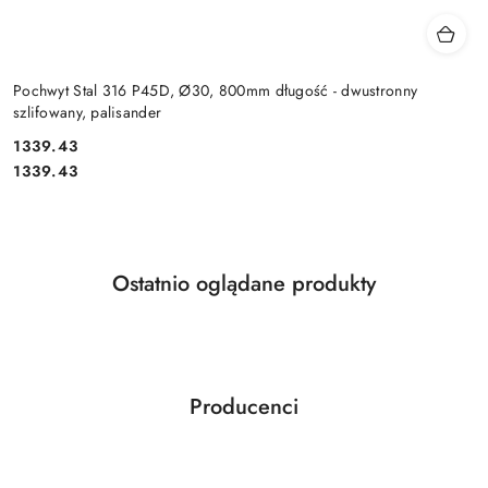
Pochwyt Stal 316 P45D, Ø30, 800mm długość - dwustronny
szlifowany, palisander
Cena:
1339.43
Cena:
1339.43
Produkty
Ostatnio oglądane produkty
Pomiń karuzelę produktów
o
statusie:
Producenci
Pomiń karuzelę producentów
ABLOY