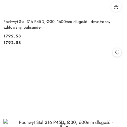
Pochwyt Stal 316 P45D, Ø30, 1600mm długość - dwustronny
szlifowany, palisander
Cena:
1792.58
Cena:
1792.58