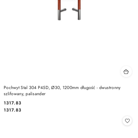
Pochwyt Stal 304 P45D, Ø30, 1200mm długość - dwustronny
szlifowany, palisander
Cena:
1317.83
Cena:
1317.83