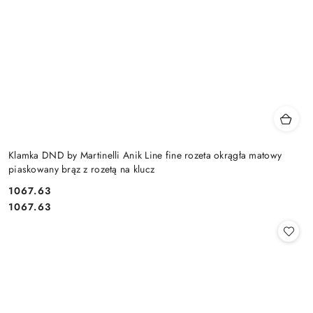
Klamka DND by Martinelli Anik Line fine rozeta okrągła matowy
piaskowany brąz z rozetą na klucz
Cena:
1067.63
Cena:
1067.63