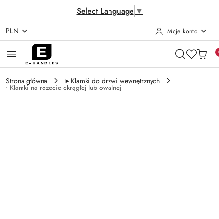
Select Language
▼
PLN
Moje konto
Przejdź do treści głównej
Przejdź do wyszukiwarki
Przejdź do moje konto
Przejdź do menu głównego
Przejdź do opisu produktu
Przejdź do stopki
Strona główna
►Klamki do drzwi wewnętrznych
• Klamki na rozecie okrągłej lub owalnej