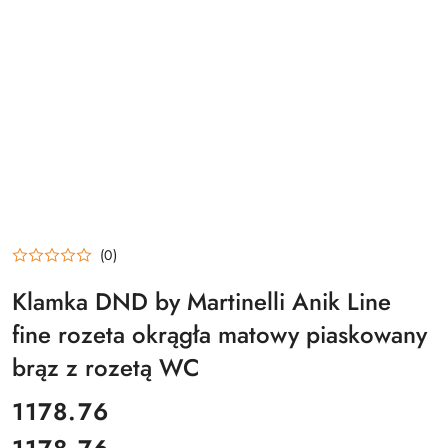
(0)
Klamka DND by Martinelli Anik Line
fine rozeta okrągła matowy piaskowany
brąz z rozetą WC
cena:
1178.76
Cena: