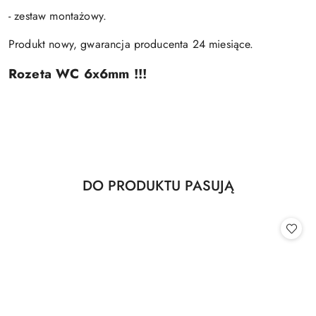
- zestaw montażowy.
Produkt nowy, gwarancja producenta 24 miesiące.
Rozeta WC 6x6mm !!!
Produkty
DO PRODUKTU PASUJĄ
Pomiń karuzelę produktów
o
statusie: