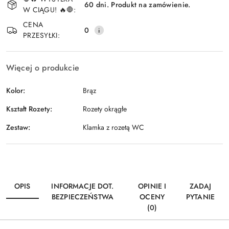
i
60 dni. Produkt na zamówienie.
W CIĄGU! 🔥🛑:
Wyślij
dostawa
CENA
0
PRZESYŁKI:
Więcej o produkcie
Kolor:
Brąz
Kształt Rozety:
Rozety okrągłe
Zestaw:
Klamka z rozetą WC
OPIS
INFORMACJE DOT.
OPINIE I
ZADAJ
BEZPIECZEŃSTWA
OCENY
PYTANIE
(0)