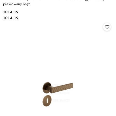
piaskowany brąz
Cena:
1014.19
Cena:
1014.19