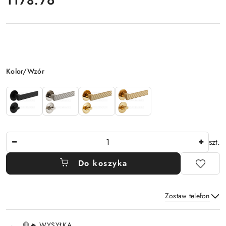
1178.76
Wariant
Kolor/Wzór
Ilość
szt.
Do koszyka
Zostaw telefon
Dostępność
🛑🔥 WYSYŁKA