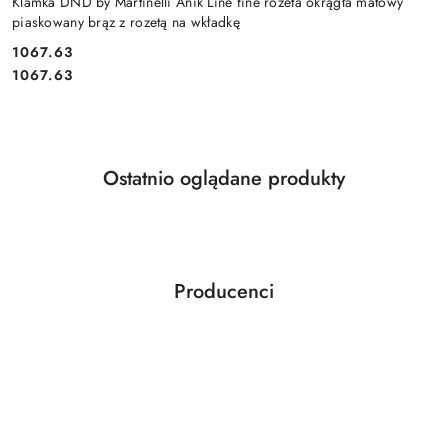
Klamka DND by Martinelli Anik Line fine rozeta okrągła matowy
piaskowany brąz z rozetą na wkładkę
Cena:
1067.63
Cena:
1067.63
Produkty
Ostatnio oglądane produkty
Pomiń karuzelę produktów
o
statusie:
Producenci
Pomiń karuzelę producentów
ABLOY
ABUS