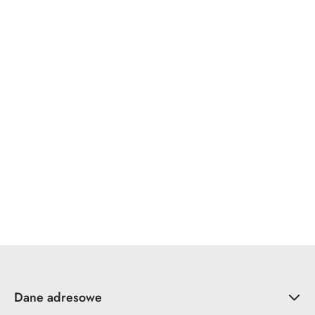
WINKHAUS
x7.zo
YALE
ZOO Hardware
Dane adresowe