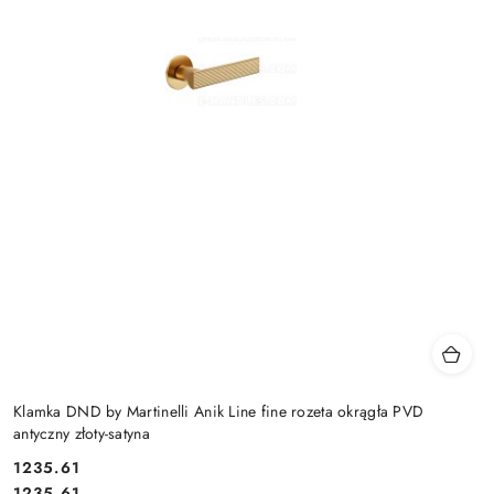
Klamka DND by Martinelli Anik Line fine rozeta okrągła PVD
antyczny złoty-satyna
Cena:
1235.61
Cena:
1235.61