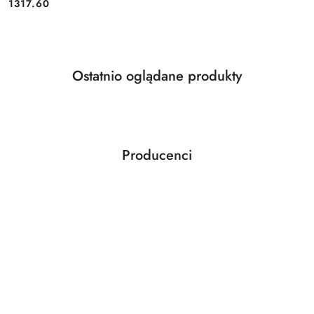
Cena:
1317.60
Produkty
Ostatnio oglądane produkty
Pomiń karuzelę produktów
o
statusie:
Producenci
Pomiń karuzelę producentów
ABLOY
ABUS
AGAS