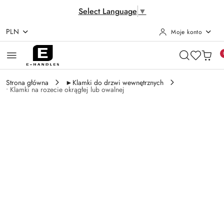
Select Language
▼
PLN
Moje konto
Przejdź do treści głównej
Przejdź do wyszukiwarki
Przejdź do moje konto
Przejdź do menu głównego
Przejdź do opisu produktu
Przejdź do stopki
Strona główna
►Klamki do drzwi wewnętrznych
• Klamki na rozecie okrągłej lub owalnej