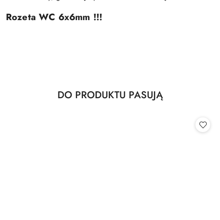
Rozeta WC 6x6mm !!!
Produkty
DO PRODUKTU PASUJĄ
Pomiń karuzelę produktów
o
statusie: