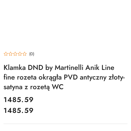
(0)
Klamka DND by Martinelli Anik Line
fine rozeta okrągła PVD antyczny złoty-
satyna z rozetą WC
cena:
1485.59
1485.59
Cena: