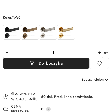
Wariant
Kolor/Wzór
Ilość
szt.
Do koszyka
Zostaw telefon
Dostępność
🛑🔥 WYSYŁKA
i
60 dni. Produkt na zamówienie.
W CIĄGU! 🔥🛑:
Wyślij
dostawa
CENA
0
PRZESYŁKI: