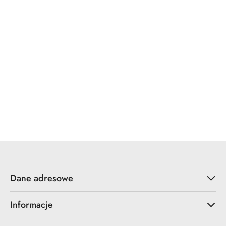
x7.zo
YALE
ZOO Hardware
Dane adresowe
Informacje