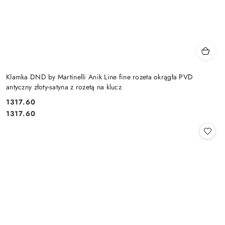
Klamka DND by Martinelli Anik Line fine rozeta okrągła PVD
antyczny złoty-satyna z rozetą na klucz
Cena:
1317.60
Cena:
1317.60