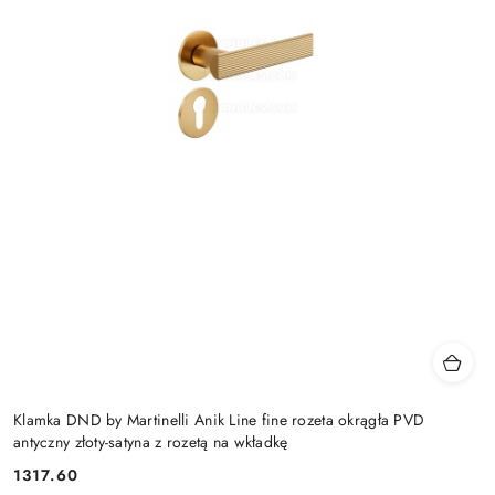
Klamka DND by Martinelli Anik Line fine rozeta okrągła PVD
antyczny złoty-satyna z rozetą na wkładkę
Cena:
1317.60