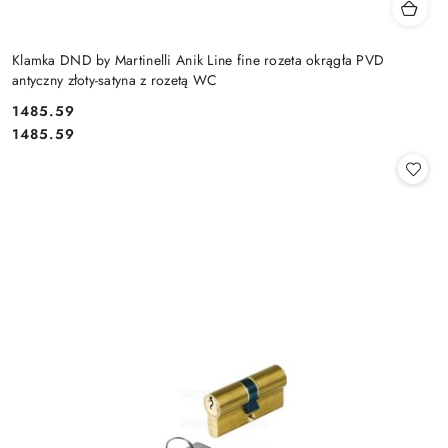
Klamka DND by Martinelli Anik Line fine rozeta okrągła PVD
antyczny złoty-satyna z rozetą WC
Cena:
1485.59
Cena:
1485.59