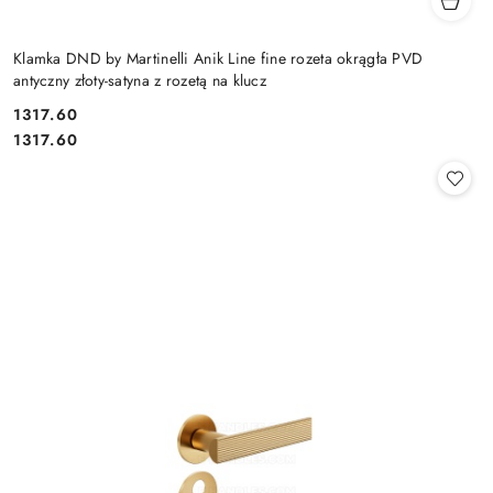
Klamka DND by Martinelli Anik Line fine rozeta okrągła PVD
antyczny złoty-satyna z rozetą na klucz
Cena:
1317.60
Cena:
1317.60