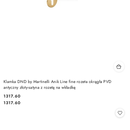
Klamka DND by Martinelli Anik Line fine rozeta okrągła PVD
antyczny złoty-satyna z rozetą na wkładkę
Cena:
1317.60
Cena:
1317.60