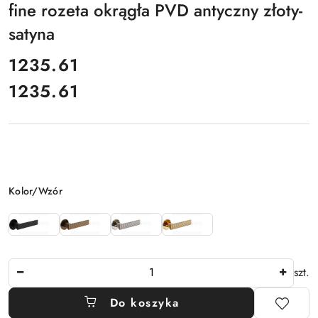
fine rozeta okrągła PVD antyczny złoty-
satyna
cena:
1235.61
1235.61
Cena:
Wariant
Kolor/Wzór
Ilość
szt.
Do koszyka