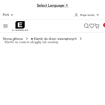
Select Language
▼
PLN
Moje konto
Przejdź do treści głównej
Przejdź do wyszukiwarki
Przejdź do moje konto
Przejdź do menu głównego
Przejdź do opisu produktu
Przejdź do stopki
Strona główna
►Klamki do drzwi wewnętrznych
• Klamki na rozecie okrągłej lub owalnej