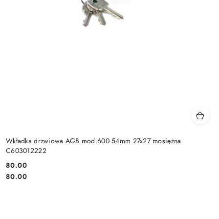
Wkładka drzwiowa AGB mod.600 54mm 27x27 mosiężna
C603012222
Cena:
80.00
Cena:
80.00