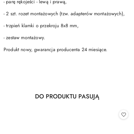
- parę rękojeści - lewą i prawą,
- 2 szt. rozet montażowych (tzw. adapterów montażowych),
- trzpień klamki o przekroju 8x8 mm,
- zestaw montażowy.
Produkt nowy, gwarancja producenta 24 miesiące.
Produkty
DO PRODUKTU PASUJĄ
Pomiń karuzelę produktów
o
statusie: