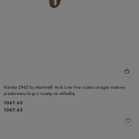
Klamka DND by Martinelli Anik Line fine rozeta okrągła matowy
piaskowany brąz z rozetą na wkładkę
Cena:
1067.63
Cena:
1067.63