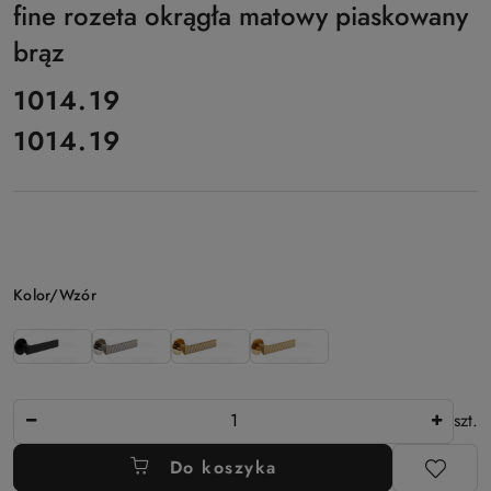
fine rozeta okrągła matowy piaskowany
brąz
cena:
1014.19
1014.19
Cena:
Wariant
Kolor/Wzór
Ilość
szt.
Do koszyka