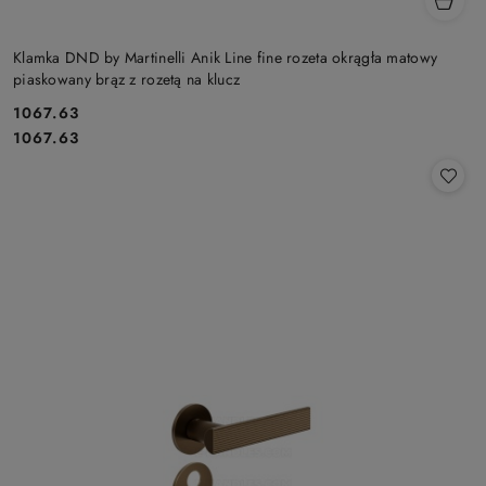
Klamka DND by Martinelli Anik Line fine rozeta okrągła matowy
piaskowany brąz z rozetą na klucz
Cena:
1067.63
Cena:
1067.63