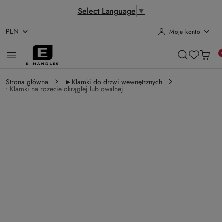
Select Language
▼
PLN
Moje konto
Przejdź do treści głównej
Przejdź do wyszukiwarki
Przejdź do moje konto
Przejdź do menu głównego
Przejdź do opisu produktu
Przejdź do stopki
Strona główna
►Klamki do drzwi wewnętrznych
• Klamki na rozecie okrągłej lub owalnej