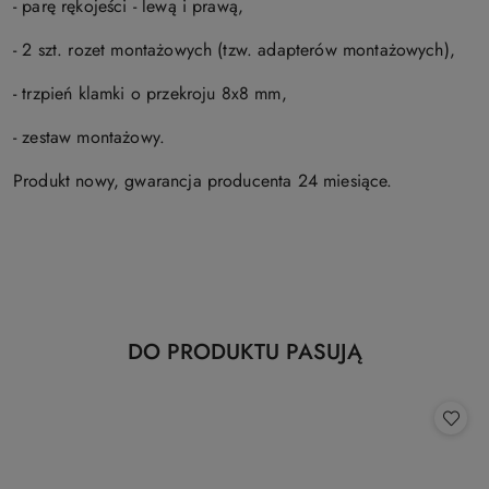
- parę rękojeści - lewą i prawą,
- 2 szt. rozet montażowych (tzw. adapterów montażowych),
- trzpień klamki o przekroju 8x8 mm,
- zestaw montażowy.
Produkt nowy, gwarancja producenta 24 miesiące.
Produkty
DO PRODUKTU PASUJĄ
Pomiń karuzelę produktów
o
statusie: