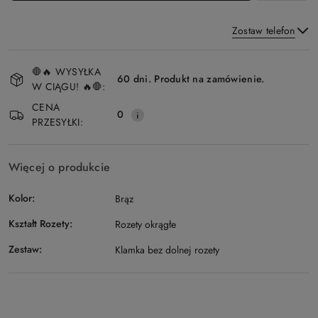
Zostaw telefon
Dostępność
🛑🔥 WYSYŁKA
i
60 dni. Produkt na zamówienie.
W CIĄGU! 🔥🛑:
Wyślij
dostawa
CENA
0
PRZESYŁKI:
Więcej o produkcie
Kolor:
Brąz
Kształt Rozety:
Rozety okrągłe
Zestaw:
Klamka bez dolnej rozety