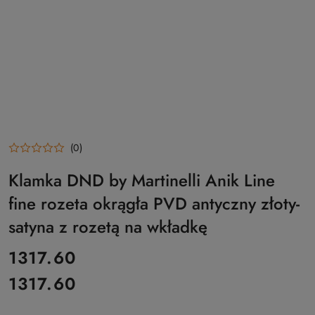
(0)
Klamka DND by Martinelli Anik Line
fine rozeta okrągła PVD antyczny złoty-
satyna z rozetą na wkładkę
cena:
1317.60
1317.60
Cena: