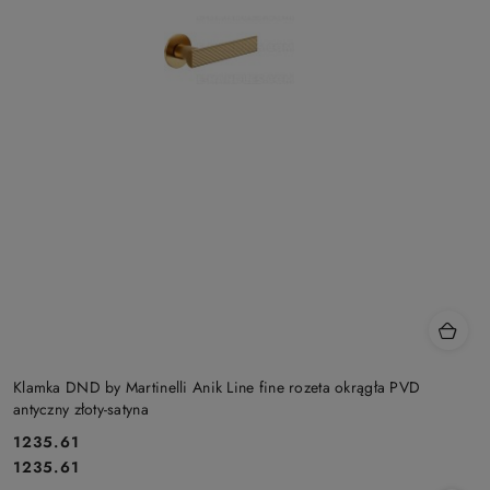
Klamka DND by Martinelli Anik Line fine rozeta okrągła PVD
antyczny złoty-satyna
Cena:
1235.61
Cena:
1235.61