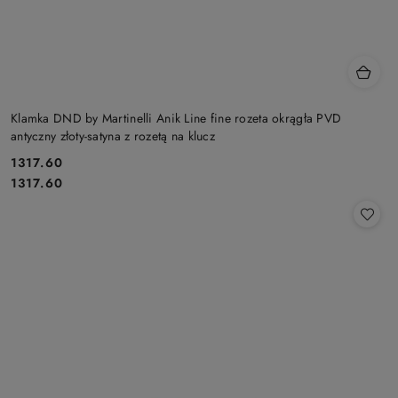
Klamka DND by Martinelli Anik Line fine rozeta okrągła PVD
antyczny złoty-satyna z rozetą na klucz
Cena:
1317.60
Cena:
1317.60