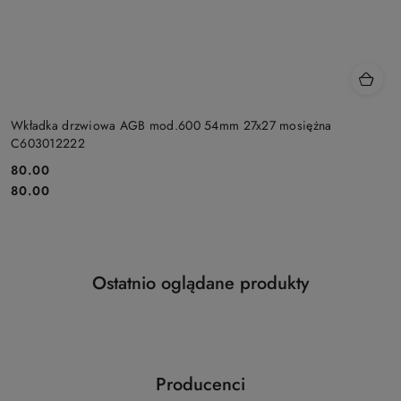
Wkładka drzwiowa AGB mod.600 54mm 27x27 mosiężna
C603012222
Cena:
80.00
Cena:
80.00
Produkty
Ostatnio oglądane produkty
Pomiń karuzelę produktów
o
statusie:
Producenci
Pomiń karuzelę producentów