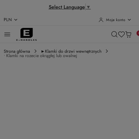
Select Language
▼
PLN
Moje konto
Przejdź do treści głównej
Przejdź do wyszukiwarki
Przejdź do moje konto
Przejdź do menu głównego
Przejdź do opisu produktu
Przejdź do stopki
Strona główna
►Klamki do drzwi wewnętrznych
• Klamki na rozecie okrągłej lub owalnej