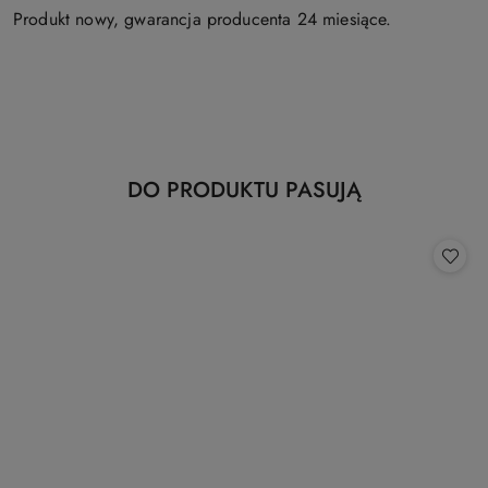
Produkt nowy, gwarancja producenta 24 miesiące.
Produkty
DO PRODUKTU PASUJĄ
Pomiń karuzelę produktów
o
statusie: