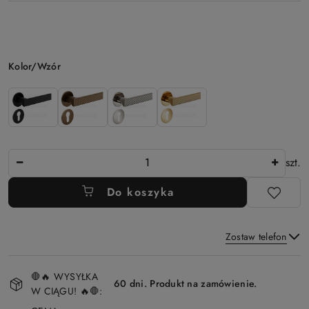
Wariant
Kolor/Wzór
Ilość
szt.
Do koszyka
Zostaw telefon
Dostępność
🛑🔥 WYSYŁKA
i
60 dni. Produkt na zamówienie.
W CIĄGU! 🔥🛑:
Wyślij
dostawa