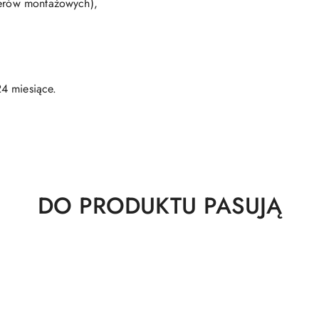
terów montażowych),
4 miesiące.
Produkty
DO PRODUKTU PASUJĄ
o
statusie: