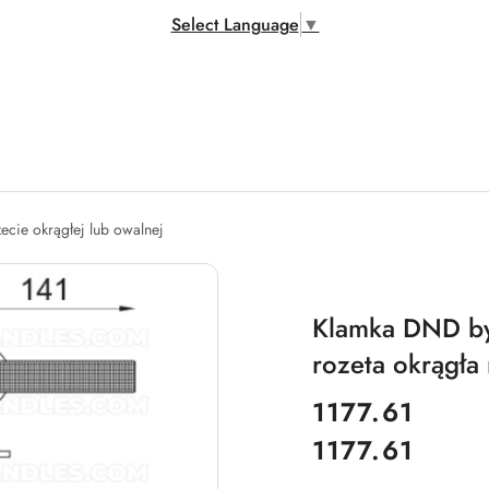
Select Language
▼
zecie okrągłej lub owalnej
Klamka DND by M
rozeta okrągła 
cena:
1177.61
1177.61
Cena: