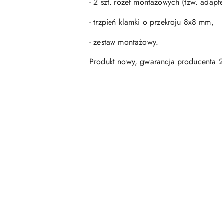
- 2 szt. rozet montażowych (tzw. adap
- trzpień klamki o przekroju 8x8 mm,
- zestaw montażowy.
Produkt nowy, gwarancja producenta 2
Pomiń karuzelę produktów