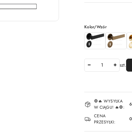
Wariant
Kolor/Wzór
Ilość
szt.
Dostępność
🛑🔥 WYSYŁKA
i
6
W CIĄGU! 🔥🛑:
dostawa
CENA
PRZESYŁKI: