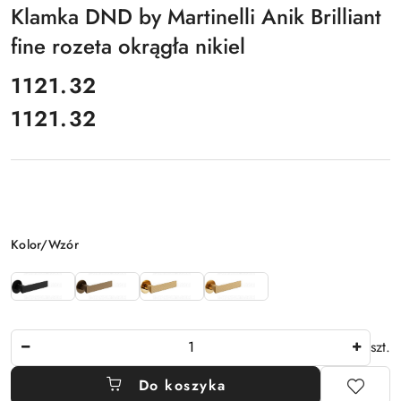
Klamka DND by Martinelli Anik Brilliant
fine rozeta okrągła nikiel
cena:
1121.32
1121.32
Cena:
Wariant
Kolor/Wzór
Ilość
szt.
Do koszyka