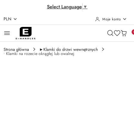
Select Language
▼
PLN
Moje konto
Przejdź do treści głównej
Przejdź do wyszukiwarki
Przejdź do moje konto
Przejdź do menu głównego
Przejdź do opisu produktu
Przejdź do stopki
Strona główna
►Klamki do drzwi wewnętrznych
• Klamki na rozecie okrągłej lub owalnej