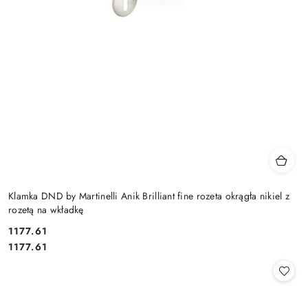
Klamka DND by Martinelli Anik Brilliant fine rozeta okrągła nikiel z
rozetą na wkładkę
Cena:
1177.61
Cena:
1177.61