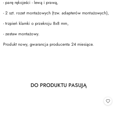
- parę rękojeści - lewą i prawą,
- 2 szt. rozet montażowych (tzw. adapterów montażowych),
- trzpień klamki o przekroju 8x8 mm,
- zestaw montażowy.
Produkt nowy, gwarancja producenta 24 miesiące.
Produkty
DO PRODUKTU PASUJĄ
Pomiń karuzelę produktów
o
statusie: