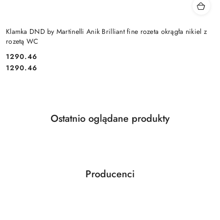
Klamka DND by Martinelli Anik Brilliant fine rozeta okrągła nikiel z
rozetą WC
Cena:
1290.46
Cena:
1290.46
Produkty
Ostatnio oglądane produkty
Pomiń karuzelę produktów
o
statusie:
Producenci
Pomiń karuzelę producentów
ABLOY