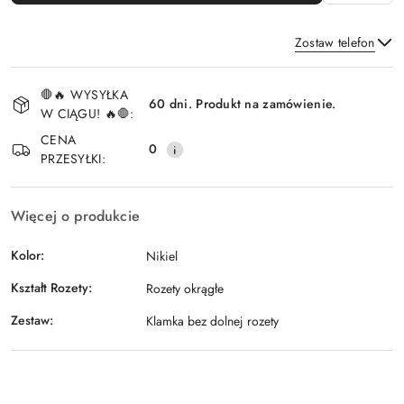
Zostaw telefon
Dostępność
🛑🔥 WYSYŁKA
i
60 dni. Produkt na zamówienie.
W CIĄGU! 🔥🛑:
Wyślij
dostawa
CENA
0
PRZESYŁKI:
Więcej o produkcie
Kolor:
Nikiel
Kształt Rozety:
Rozety okrągłe
Zestaw:
Klamka bez dolnej rozety