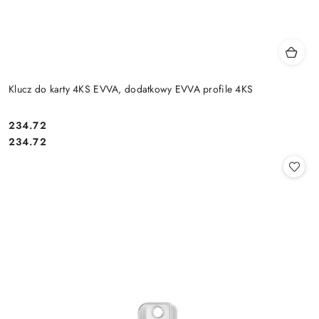
Klucz do karty 4KS EVVA, dodatkowy EVVA profile 4KS
Cena:
234.72
Cena:
234.72