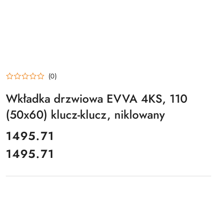
(0)
Wkładka drzwiowa EVVA 4KS, 110
(50x60) klucz-klucz, niklowany
cena:
1495.71
1495.71
Cena: