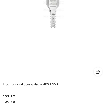
Klucz przy zakupie wkładki 4KS EVVA
Cena:
109.72
Cena:
109.72