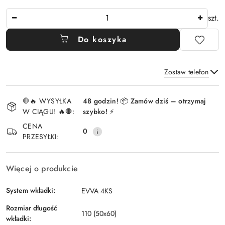
Ilość
szt.
Do koszyka
Zostaw telefon
Dostępność
🛑🔥 WYSYŁKA
48 godzin! 📦 Zamów dziś – otrzymaj
i
W CIĄGU! 🔥🛑:
szybko! ⚡
Wyślij
dostawa
CENA
0
PRZESYŁKI:
Więcej o produkcie
System wkładki:
EVVA 4KS
Rozmiar długość
110 (50x60)
wkładki: