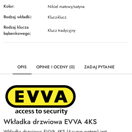
Kolor:
Nikiel matowy/satyna
Rodzaj wkładki:
Klucz-klucz
Rodzaj klucza
Klucz tradycyjny
bębenkowego:
OPIS
OPINIE I OCENY (0)
ZADAJ PYTANIE
Wkładka drzwiowa EVVA 4KS
Wkładka drzwiowa EVVA 4KS (4-curve system) jest