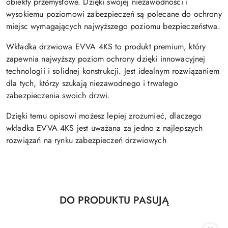
obiekty przemysłowe. Dzięki swojej niezawodności i
wysokiemu poziomowi zabezpieczeń są polecane do ochrony
miejsc wymagających najwyższego poziomu bezpieczeństwa.
Wkładka drzwiowa EVVA 4KS to produkt premium, który
zapewnia najwyższy poziom ochrony dzięki innowacyjnej
technologii i solidnej konstrukcji. Jest idealnym rozwiązaniem
dla tych, którzy szukają niezawodnego i trwałego
zabezpieczenia swoich drzwi.
Dzięki temu opisowi możesz lepiej zrozumieć, dlaczego
wkładka EVVA 4KS jest uważana za jedno z najlepszych
rozwiązań na rynku zabezpieczeń drzwiowych
Produkty
DO PRODUKTU PASUJĄ
Pomiń karuzelę produktów
o
statusie: