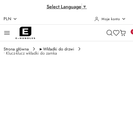
Select Language
▼
PLN
Moje konto
Przejdź do treści głównej
Przejdź do wyszukiwarki
Przejdź do moje konto
Przejdź do menu głównego
Przejdź do opisu produktu
Przejdź do stopki
Strona główna
►Wkładki do drzwi
• Klucz-klucz wkładki do zamka