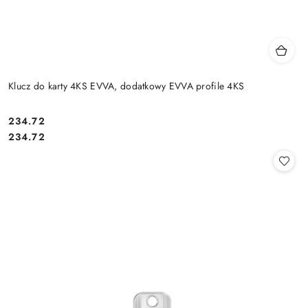
Klucz do karty 4KS EVVA, dodatkowy EVVA profile 4KS
Cena:
234.72
Cena:
234.72