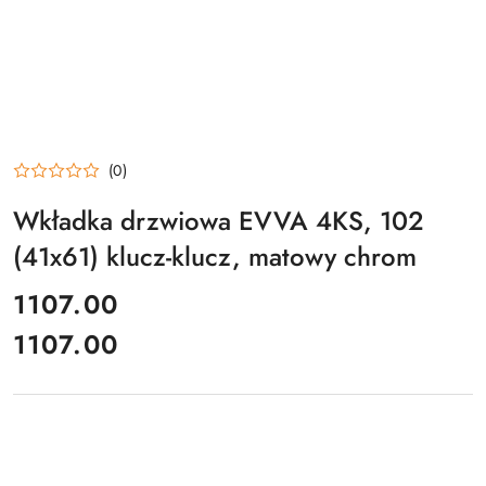
(0)
Wkładka drzwiowa EVVA 4KS, 102
(41x61) klucz-klucz, matowy chrom
cena:
1107.00
1107.00
Cena: