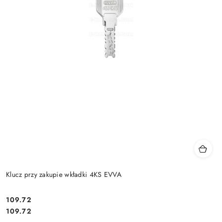
Klucz przy zakupie wkładki 4KS EVVA
Cena:
109.72
Cena:
109.72