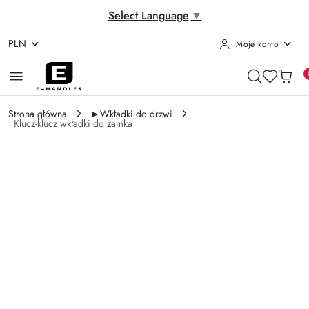
Select Language
▼
PLN
Moje konto
Przejdź do treści głównej
Przejdź do wyszukiwarki
Przejdź do moje konto
Przejdź do menu głównego
Przejdź do opisu produktu
Przejdź do stopki
Strona główna
►Wkładki do drzwi
• Klucz-klucz wkładki do zamka