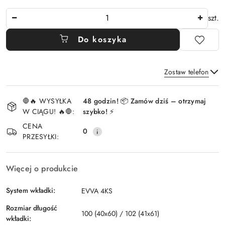
Ilość
szt.
Do koszyka
Zostaw telefon
Dostępność
🛑🔥 WYSYŁKA
48 godzin! 📦 Zamów dziś – otrzymaj
i
W CIĄGU! 🔥🛑:
szybko! ⚡
Wyślij
dostawa
CENA
0
PRZESYŁKI:
Więcej o produkcie
System wkładki:
EVVA 4KS
Rozmiar długość
100 (40x60) / 102 (41x61)
wkładki: