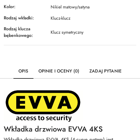
Kolor:
Nikiel matowy/satyna
Rodzaj wkładki:
Klucz-klucz
Rodzaj klucza
Klucz symetryczny
bębenkowego:
OPIS
OPINIE I OCENY (0)
ZADAJ PYTANIE
Wkładka drzwiowa EVVA 4KS
Wkładka drzwiowa EVVA 4KS (4-curve system) jest