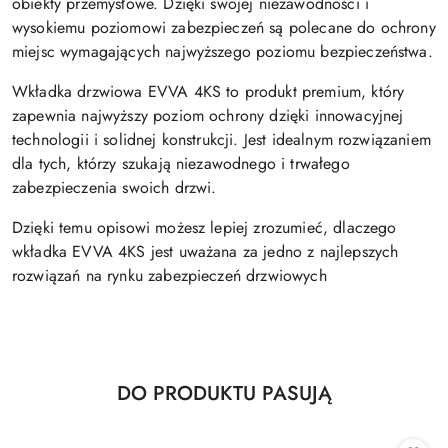
obiekty przemysłowe. Dzięki swojej niezawodności i
wysokiemu poziomowi zabezpieczeń są polecane do ochrony
miejsc wymagających najwyższego poziomu bezpieczeństwa.
Wkładka drzwiowa EVVA 4KS to produkt premium, który
zapewnia najwyższy poziom ochrony dzięki innowacyjnej
technologii i solidnej konstrukcji. Jest idealnym rozwiązaniem
dla tych, którzy szukają niezawodnego i trwałego
zabezpieczenia swoich drzwi.
Dzięki temu opisowi możesz lepiej zrozumieć, dlaczego
wkładka EVVA 4KS jest uważana za jedno z najlepszych
rozwiązań na rynku zabezpieczeń drzwiowych
Produkty
DO PRODUKTU PASUJĄ
Pomiń karuzelę produktów
o
statusie: