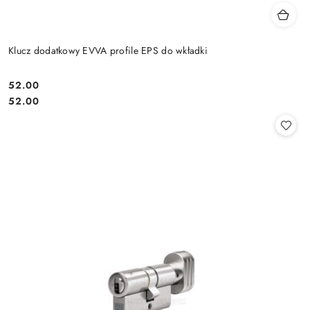
Klucz dodatkowy EVVA profile EPS do wkładki
Cena:
52.00
Cena:
52.00