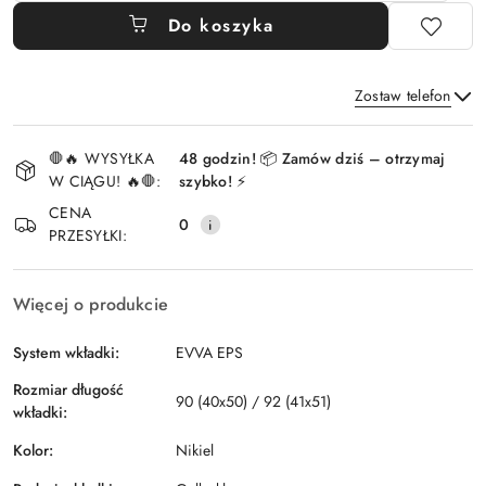
Do koszyka
Zostaw telefon
Dostępność
🛑🔥 WYSYŁKA
48 godzin! 📦 Zamów dziś – otrzymaj
i
W CIĄGU! 🔥🛑:
szybko! ⚡
Wyślij
dostawa
CENA
0
PRZESYŁKI:
Więcej o produkcie
System wkładki:
EVVA EPS
Rozmiar długość
90 (40x50) / 92 (41x51)
wkładki:
Kolor:
Nikiel