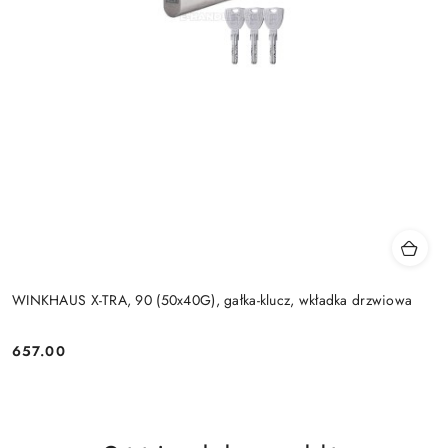
WINKHAUS X-TRA, 90 (50x40G), gałka-klucz, wkładka drzwiowa
Cena:
657.00