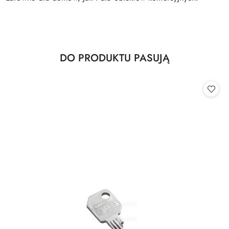
Produkty
DO PRODUKTU PASUJĄ
Pomiń karuzelę produktów
o
statusie: