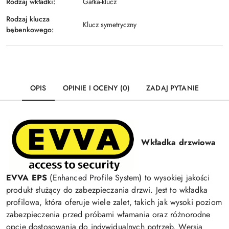
Rodzaj wkładki:
Gałka-klucz
Rodzaj klucza
Klucz symetryczny
bębenkowego:
OPIS
OPINIE I OCENY (0)
ZADAJ PYTANIE
Wkładka drzwiowa
EVVA EPS
(Enhanced Profile System) to wysokiej jakości
produkt służący do zabezpieczania drzwi. Jest to wkładka
profilowa, która oferuje wiele zalet, takich jak wysoki poziom
zabezpieczenia przed próbami włamania oraz różnorodne
opcje dostosowania do indywidualnych potrzeb. Wersja