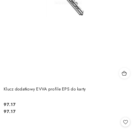
Klucz dodatkowy EVVA profile EPS do karty
Cena:
97.17
Cena:
97.17