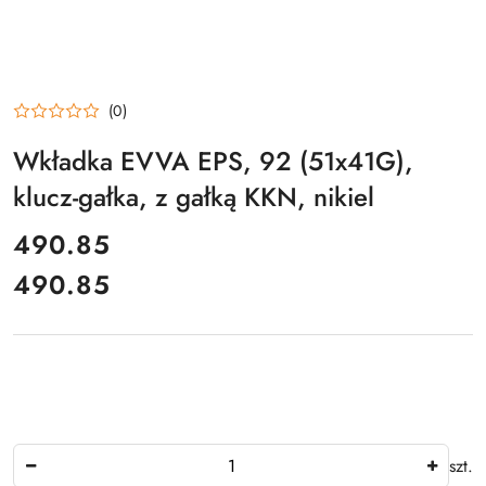
(0)
Wkładka EVVA EPS, 92 (51x41G),
klucz-gałka, z gałką KKN, nikiel
cena:
490.85
490.85
Cena:
Ilość
szt.