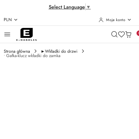
Select Language
▼
PLN
Moje konto
Przejdź do treści głównej
Przejdź do wyszukiwarki
Przejdź do moje konto
Przejdź do menu głównego
Przejdź do opisu produktu
Przejdź do stopki
Strona główna
►Wkładki do drzwi
• Gałka-klucz wkładki do zamka