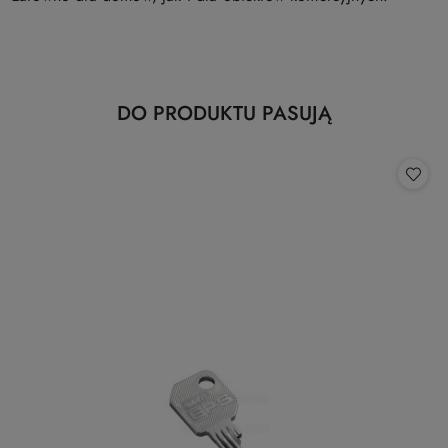
Produkty
DO PRODUKTU PASUJĄ
Pomiń karuzelę produktów
o
statusie: