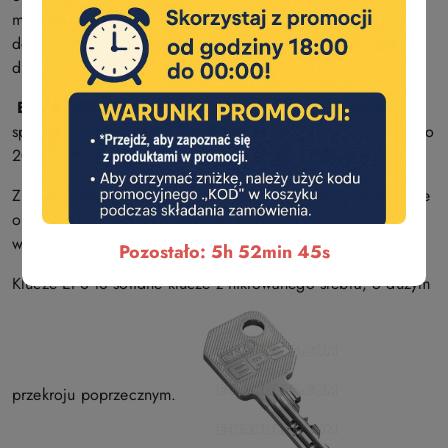
modularna wkładki EVVA EPS umożliwia elastyczne
dostosowanie długości wkładki do konkretnych wymagań
drzwi.
EVVA EPS
to sprężynowy system sztyftowy z 5 aktywnymi
sprężynowymi elementami odczytującymi, oferujący nawet do
20 dodatkowych kodów bocznych.
Zintegrowana kontrola antymanipulacyjna klucza we wkładce
oraz sztyfty SY-MO o podwójnym działaniu zapewniają
wysoki poziom bezpieczeństwa.
Pozostało: 5h 52min 44s
Klucze EPS to solidne klucze z niklowanego srebra, o dużym
przekroju poprzecznym.