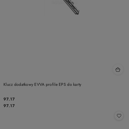
Klucz dodatkowy EVVA profile EPS do karty
Cena:
97.17
Cena:
97.17