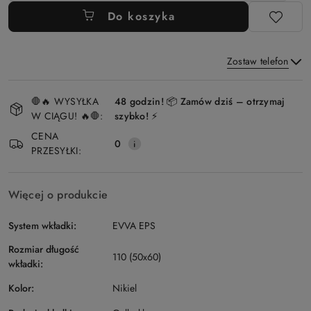
Do koszyka
Zostaw telefon
Dostępność
🛑🔥 WYSYŁKA
48 godzin! 📦 Zamów dziś – otrzymaj
i
W CIĄGU! 🔥🛑:
szybko! ⚡
Wyślij
dostawa
CENA
0
PRZESYŁKI:
Więcej o produkcie
System wkładki:
EVVA EPS
Rozmiar długość
110 (50x60)
wkładki:
Kolor:
Nikiel