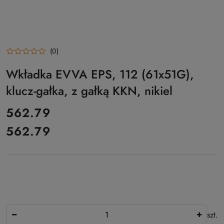
(0)
Wkładka EVVA EPS, 112 (61x51G),
klucz-gałka, z gałką KKN, nikiel
cena:
562.79
562.79
Cena:
Ilość
szt.