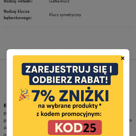
Rodzaj wkładki:
Gałka-klucz
Rodzaj klucza
Klucz symetryczny
bębenkowego:
OPIS
OPINIE I OCENY (0)
ZADAJ PYTANIE
×
Wkładka drzwiowa
EVVA EPS
(Enhanced Profile System) to wysokiej jakości
produkt służący do zabezpieczania drzwi. Jest to wkładka
profilowa, która oferuje wiele zalet, takich jak wysoki poziom
zabezpieczenia przed próbami włamania oraz różnorodne
opcje dostosowania do indywidualnych potrzeb. Wersja