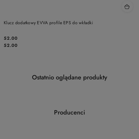
Klucz dodatkowy EVVA profile EPS do wkładki
Cena:
52.00
Cena:
52.00
Produkty
Ostatnio oglądane produkty
Pomiń karuzelę produktów
o
statusie:
Producenci
Pomiń karuzelę producentów
ABLOY