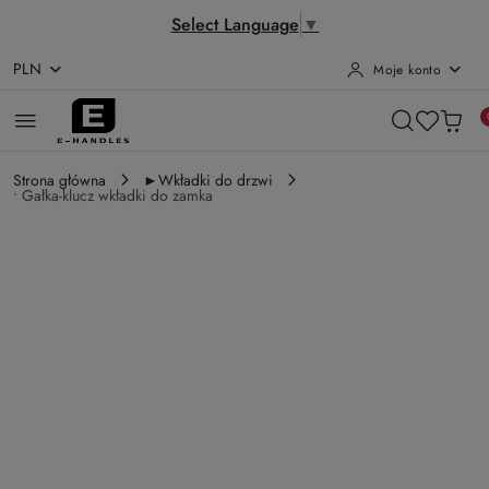
Select Language
▼
PLN
Moje konto
Przejdź do treści głównej
Przejdź do wyszukiwarki
Przejdź do moje konto
Przejdź do menu głównego
Przejdź do opisu produktu
Przejdź do stopki
Strona główna
►Wkładki do drzwi
• Gałka-klucz wkładki do zamka