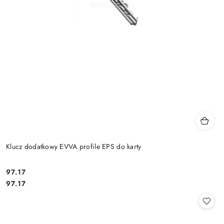
Klucz dodatkowy EVVA profile EPS do karty
Cena:
97.17
Cena:
97.17