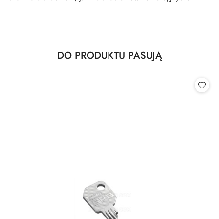
Produkty
DO PRODUKTU PASUJĄ
Pomiń karuzelę produktów
o
statusie: