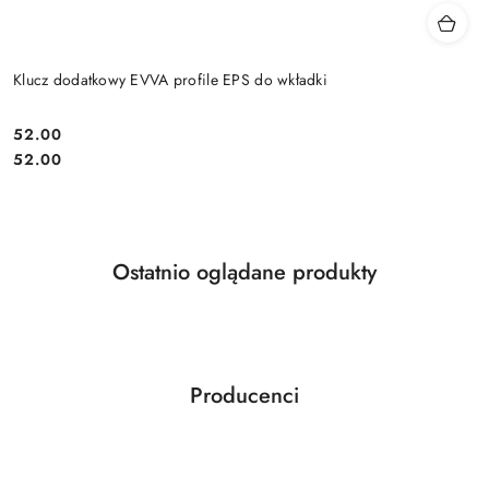
Klucz dodatkowy EVVA profile EPS do wkładki
Cena:
52.00
Cena:
52.00
Produkty
Ostatnio oglądane produkty
Pomiń karuzelę produktów
o
statusie:
Producenci
Pomiń karuzelę producentów
ABLOY