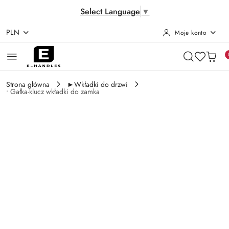
Select Language
▼
PLN
Moje konto
Przejdź do treści głównej
Przejdź do wyszukiwarki
Przejdź do moje konto
Przejdź do menu głównego
Przejdź do opisu produktu
Przejdź do stopki
Strona główna
►Wkładki do drzwi
• Gałka-klucz wkładki do zamka