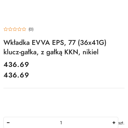
(0)
Wkładka EVVA EPS, 77 (36x41G)
klucz-gałka, z gałką KKN, nikiel
cena:
436.69
436.69
Cena:
Ilość
szt.