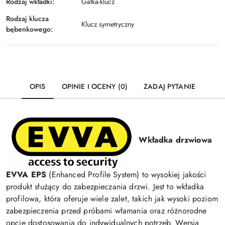
Rodzaj wkładki:
Gałka-klucz
Rodzaj klucza
Klucz symetryczny
bębenkowego:
OPIS
OPINIE I OCENY (0)
ZADAJ PYTANIE
Wkładka drzwiowa
EVVA EPS
(Enhanced Profile System) to wysokiej jakości
produkt służący do zabezpieczania drzwi. Jest to wkładka
profilowa, która oferuje wiele zalet, takich jak wysoki poziom
zabezpieczenia przed próbami włamania oraz różnorodne
opcje dostosowania do indywidualnych potrzeb. Wersja