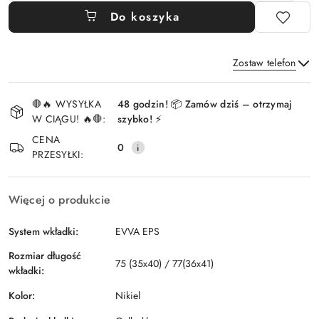
Do koszyka
Zostaw telefon
Dostępność
🛑🔥 WYSYŁKA
48 godzin! 📦 Zamów dziś – otrzymaj
i
W CIĄGU! 🔥🛑:
szybko! ⚡
Wyślij
dostawa
CENA
0
PRZESYŁKI:
Więcej o produkcie
System wkładki:
EVVA EPS
Rozmiar długość
75 (35x40) / 77(36x41)
wkładki:
Kolor:
Nikiel