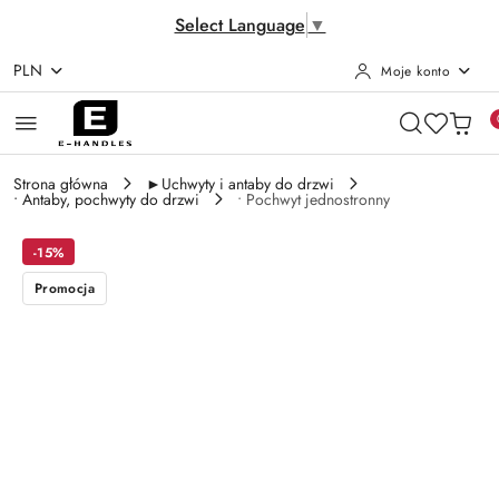
Select Language
▼
PLN
Moje konto
Przejdź do treści głównej
Przejdź do wyszukiwarki
Przejdź do moje konto
Przejdź do menu głównego
Przejdź do opisu produktu
Przejdź do stopki
Strona główna
►Uchwyty i antaby do drzwi
• Antaby, pochwyty do drzwi
• Pochwyt jednostronny
-15%
Promocja