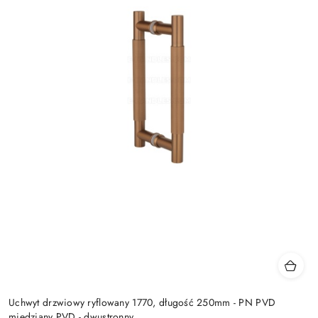
Uchwyt drzwiowy ryflowany 1770, długość 250mm - PN PVD
miedziany PVD - dwustronny