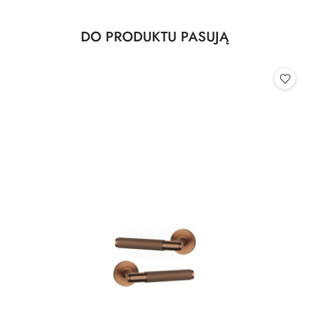
Produkty
DO PRODUKTU PASUJĄ
Pomiń karuzelę produktów
o
statusie: