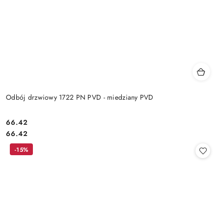
Odbój drzwiowy 1722 PN PVD - miedziany PVD
Cena:
66.42
Cena:
66.42
-15%