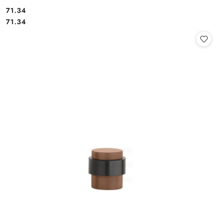
Cena:
71.34
Cena:
71.34