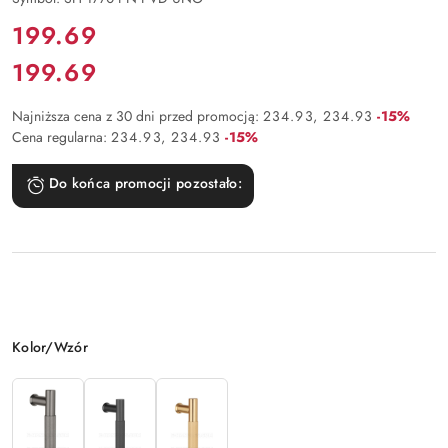
Cena:
199.69
199.69
Cena:
Rabat:
Najniższa cena z 30 dni przed promocją:
234.93
234.93
-15%
Rabat:
Cena regularna:
234.93
234.93
-15%
Do końca promocji pozostało:
Wariant
Kolor/Wzór