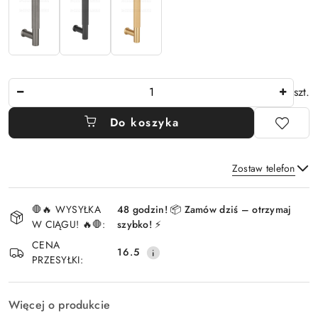
Ilość
szt.
Do koszyka
Zostaw telefon
Dostępność
🛑🔥 WYSYŁKA
48 godzin! 📦 Zamów dziś – otrzymaj
i
W CIĄGU! 🔥🛑:
szybko! ⚡
Wyślij
dostawa
CENA
16.5
PRZESYŁKI:
Więcej o produkcie