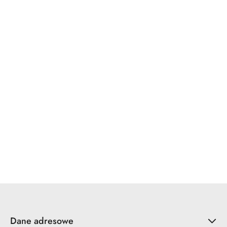
WINKHAUS
x7.zo
YALE
ZOO Hardware
Dane adresowe