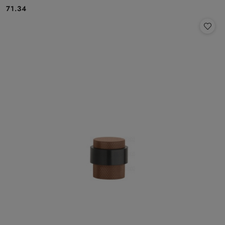
Cena:
71.34