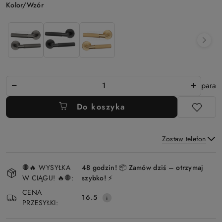
Wariant
Kolor/Wzór
Ilość
para
Do koszyka
Zostaw telefon
Dostępność
🛑🔥 WYSYŁKA
48 godzin! 📦 Zamów dziś – otrzymaj
i
W CIĄGU! 🔥🛑:
szybko! ⚡
Wyślij
dostawa
CENA
16.5
PRZESYŁKI: