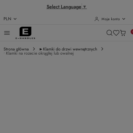
Select Language
▼
PLN
Moje konto
Przejdź do treści głównej
Przejdź do wyszukiwarki
Przejdź do moje konto
Przejdź do menu głównego
Przejdź do opisu produktu
Przejdź do stopki
Strona główna
►Klamki do drzwi wewnętrznych
• Klamki na rozecie okrągłej lub owalnej