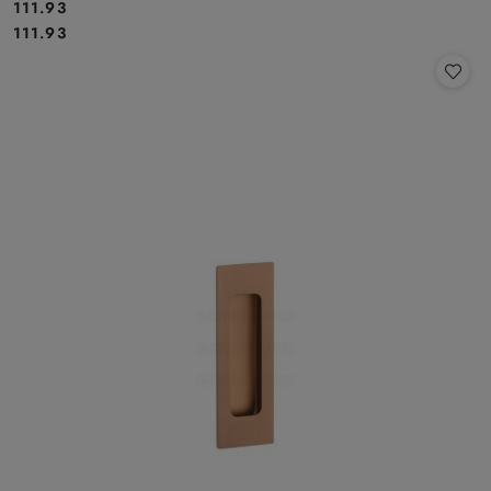
Cena:
111.93
Cena:
111.93