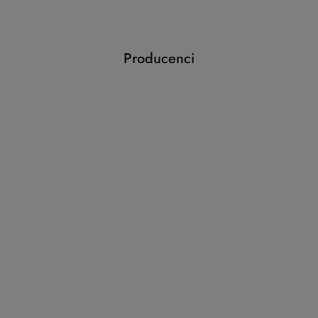
statusie:
Producenci
Pomiń karuzelę producentów
ABLOY
ABUS
AGAS
AGB
AMIG