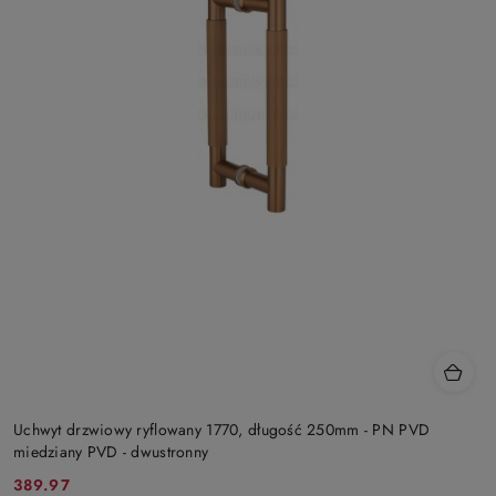
Uchwyt drzwiowy ryflowany 1770, długość 250mm - PN PVD
miedziany PVD - dwustronny
Cena
Cena
389.97