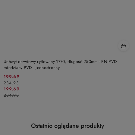
Uchwyt drzwiowy ryflowany 1770, długość 250mm - PN PVD
miedziany PVD - jednostronny
Cena
Cena
199.69
234.93
promocyjna:
przed
Cena
Cena
199.69
promocją:
234.93
promocyjna:
przed
promocją:
Produkty
Ostatnio oglądane produkty
Pomiń karuzelę produktów
o