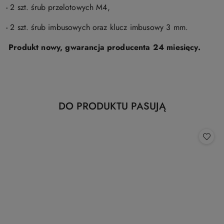
- 2 szt. śrub przelotowych M4,
- 2 szt. śrub imbusowych oraz klucz imbusowy 3 mm.
Produkt nowy, gwarancja producenta 24 miesięcy.
Produkty
DO PRODUKTU PASUJĄ
Pomiń karuzelę produktów
o
statusie: