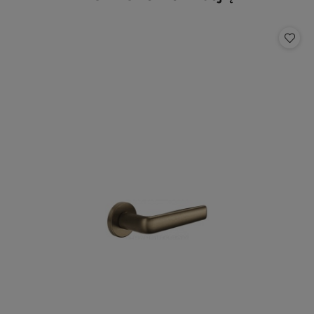
Pomiń karuzelę produktów
o
statusie: