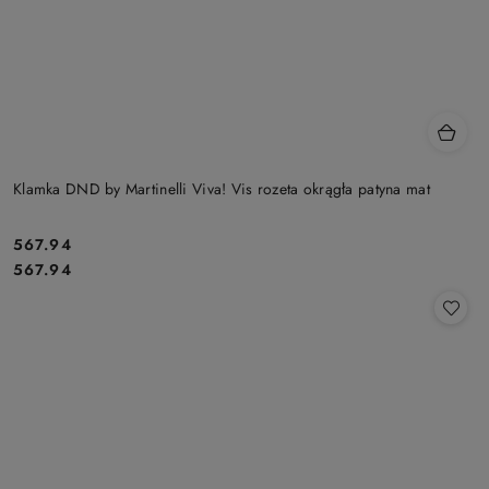
Klamka DND by Martinelli Viva! Vis rozeta okrągła patyna mat
Cena:
567.94
Cena:
567.94