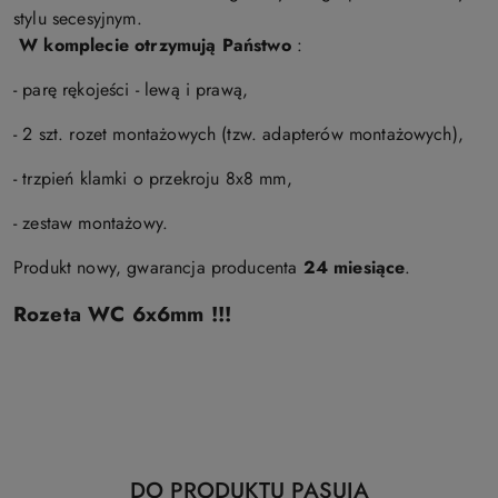
stylu secesyjnym.
W komplecie otrzymują Państwo
:
- parę rękojeści - lewą i prawą,
- 2 szt. rozet montażowych (tzw. adapterów montażowych),
- trzpień klamki o przekroju 8x8 mm,
- zestaw montażowy.
Produkt nowy, gwarancja producenta
24 miesiące
.
Rozeta WC 6x6mm !!!
Produkty
DO PRODUKTU PASUJĄ