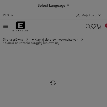
Select Language
▼
PLN
Moje konto
Przejdź do treści głównej
Przejdź do wyszukiwarki
Przejdź do moje konto
Przejdź do menu głównego
Przejdź do opisu produktu
Przejdź do stopki
Strona główna
►Klamki do drzwi wewnętrznych
• Klamki na rozecie okrągłej lub owalnej