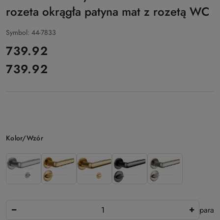
rozeta okrągła patyna mat z rozetą WC
Symbol:
44-7833
cena:
739.92
739.92
Cena:
Wariant
Kolor/Wzór
Ilość
para