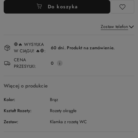
Do koszyka
Zostaw telefon
Dostępność
🛑🔥 WYSYŁKA
i
60 dni. Produkt na zamówienie.
W CIĄGU! 🔥🛑:
Wyślij
dostawa
CENA
0
PRZESYŁKI:
Więcej o produkcie
Kolor:
Brąz
Kształt Rozety:
Rozety okrągłe
Zestaw:
Klamka z rozetą WC