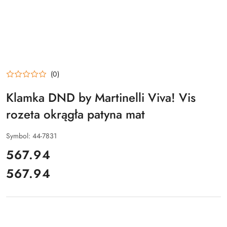
(0)
Klamka DND by Martinelli Viva! Vis
rozeta okrągła patyna mat
Symbol:
44-7831
cena:
567.94
567.94
Cena: