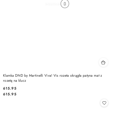
Klamka DND by Martinelli Viva! Vis rozeta okrągła patyna mat z
rozetą na klucz
Cena:
615.95
Cena:
615.95