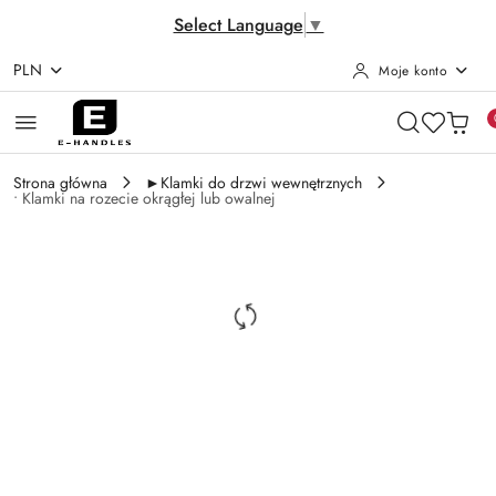
Select Language
▼
PLN
Moje konto
Przejdź do treści głównej
Przejdź do wyszukiwarki
Przejdź do moje konto
Przejdź do menu głównego
Przejdź do opisu produktu
Przejdź do stopki
Strona główna
►Klamki do drzwi wewnętrznych
• Klamki na rozecie okrągłej lub owalnej