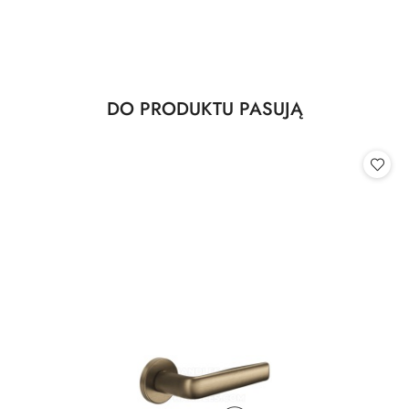
Produkty
DO PRODUKTU PASUJĄ
Pomiń karuzelę produktów
o
statusie: