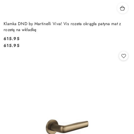
Klamka DND by Martinelli Viva! Vis rozeta okrągła patyna mat z
rozetą na wkładkę
Cena:
615.95
Cena:
615.95