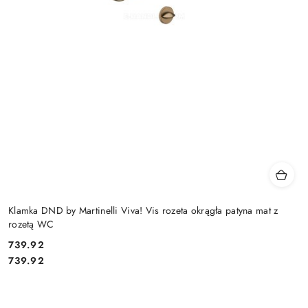
Klamka DND by Martinelli Viva! Vis rozeta okrągła patyna mat z
rozetą WC
Cena:
739.92
Cena:
739.92