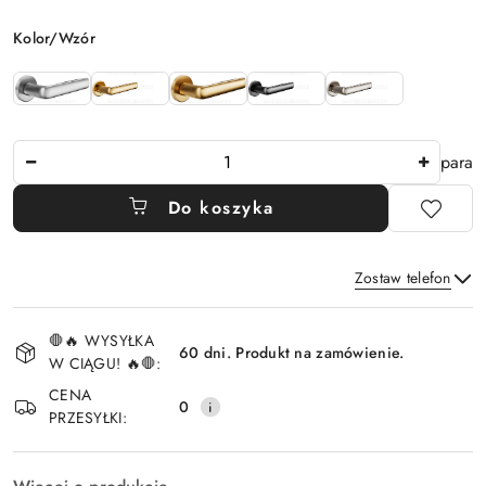
Wariant
Kolor/Wzór
Ilość
para
Do koszyka
Zostaw telefon
Dostępność
🛑🔥 WYSYŁKA
i
60 dni. Produkt na zamówienie.
W CIĄGU! 🔥🛑:
Wyślij
dostawa
CENA
0
PRZESYŁKI: