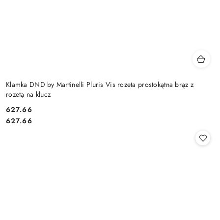
Klamka DND by Martinelli Pluris Vis rozeta prostokątna brąz z
rozetą na klucz
Cena:
627.66
Cena:
627.66