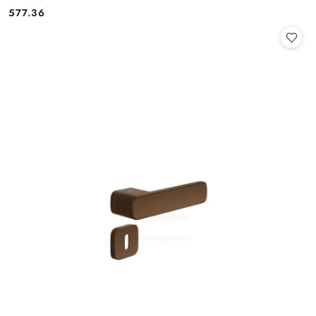
Cena:
577.36