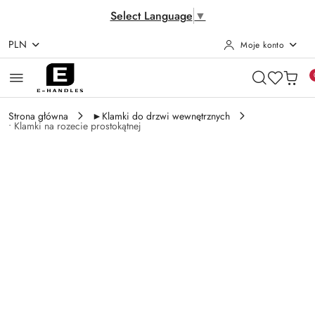
Select Language
▼
PLN
Moje konto
Przejdź do treści głównej
Przejdź do wyszukiwarki
Przejdź do moje konto
Przejdź do menu głównego
Przejdź do opisu produktu
Przejdź do stopki
Strona główna
►Klamki do drzwi wewnętrznych
• Klamki na rozecie prostokątnej