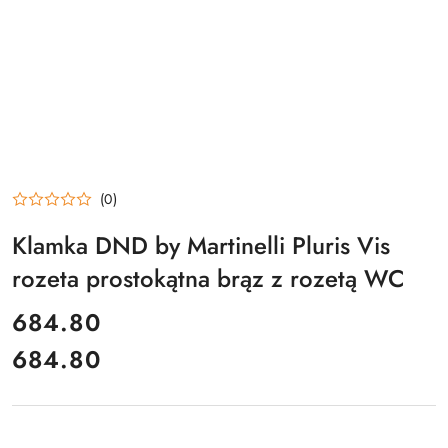
(0)
Klamka DND by Martinelli Pluris Vis
rozeta prostokątna brąz z rozetą WC
cena:
684.80
684.80
Cena: