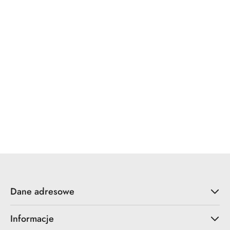
x7.zo
YALE
ZOO Hardware
Dane adresowe
Informacje