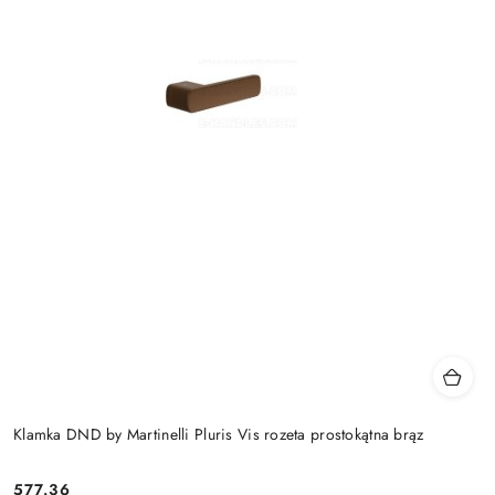
Klamka DND by Martinelli Pluris Vis rozeta prostokątna brąz
Cena:
577.36