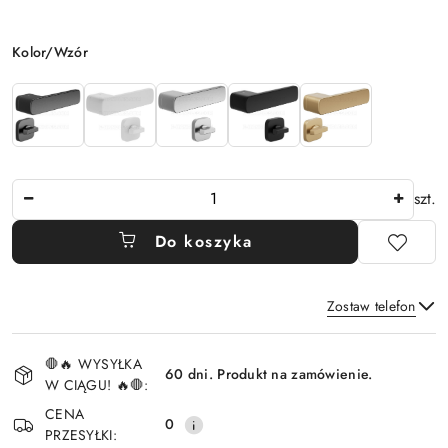
Wariant
Kolor/Wzór
Ilość
szt.
Do koszyka
Zostaw telefon
Dostępność
🛑🔥 WYSYŁKA
i
60 dni. Produkt na zamówienie.
W CIĄGU! 🔥🛑:
Wyślij
dostawa
CENA
0
PRZESYŁKI: