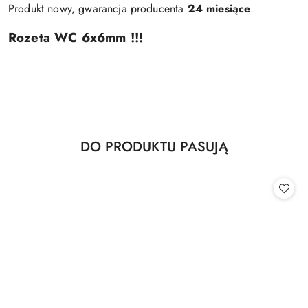
Produkt nowy, gwarancja producenta
24 miesiące
.
Rozeta WC 6x6mm !!!
Produkty
DO PRODUKTU PASUJĄ
Pomiń karuzelę produktów
o
statusie: