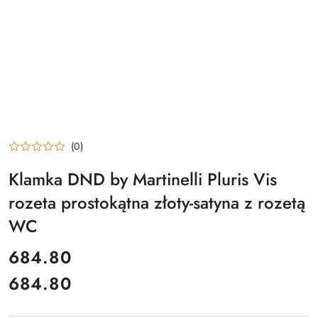
(0)
Klamka DND by Martinelli Pluris Vis
rozeta prostokątna złoty-satyna z rozetą
WC
cena:
684.80
684.80
Cena: