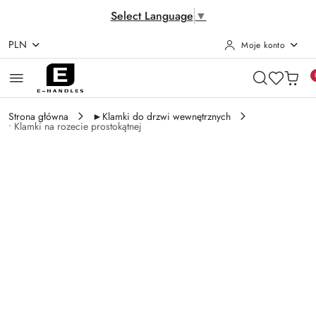
Select Language
▼
PLN
Moje konto
Przejdź do treści głównej
Przejdź do wyszukiwarki
Przejdź do moje konto
Przejdź do menu głównego
Przejdź do opisu produktu
Przejdź do stopki
Strona główna
►Klamki do drzwi wewnętrznych
• Klamki na rozecie prostokątnej