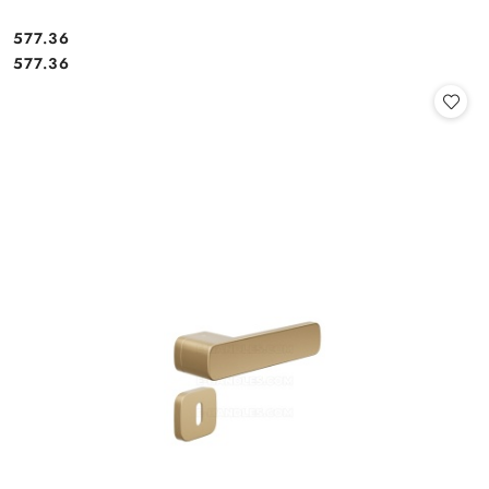
Cena:
577.36
Cena:
577.36