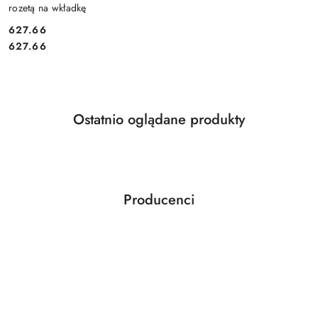
rozetą na wkładkę
Cena:
627.66
Cena:
627.66
Produkty
Ostatnio oglądane produkty
Pomiń karuzelę produktów
o
statusie:
Producenci
Pomiń karuzelę producentów
ABLOY
ABUS