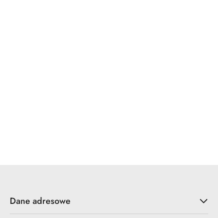
WINKHAUS
x7.zo
YALE
ZOO Hardware
Dane adresowe