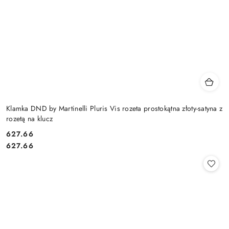
Klamka DND by Martinelli Pluris Vis rozeta prostokątna złoty-satyna z
rozetą na klucz
Cena:
627.66
Cena:
627.66