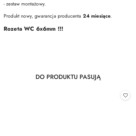
- zestaw montażowy.
Produkt nowy, gwarancja producenta
24 miesiące
.
Rozeta WC 6x6mm !!!
Produkty
DO PRODUKTU PASUJĄ
Pomiń karuzelę produktów
o
statusie: