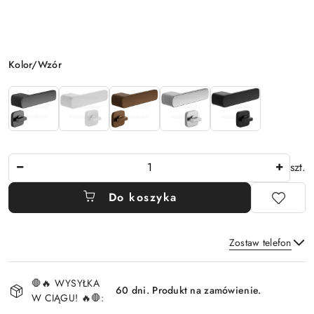
Wariant
Kolor/Wzór
Ilość
szt.
Do koszyka
Zostaw telefon
Dostępność
🛑🔥 WYSYŁKA
i
60 dni. Produkt na zamówienie.
W CIĄGU! 🔥🛑:
Wyślij
dostawa