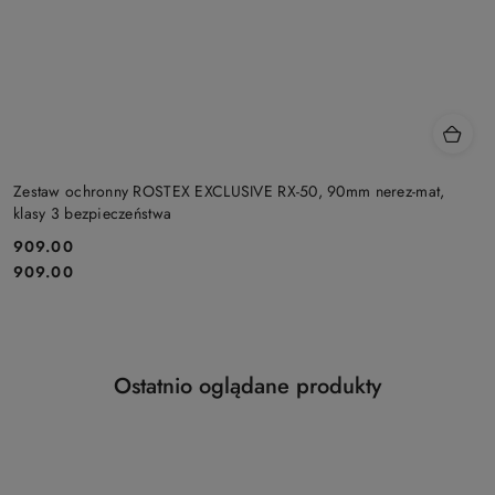
Zestaw ochronny ROSTEX EXCLUSIVE RX-50, 90mm nerez-mat,
klasy 3 bezpieczeństwa
Cena:
909.00
Cena:
909.00
Produkty
Ostatnio oglądane produkty
Pomiń karuzelę produktów
o
statusie: