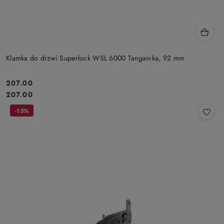
Klamka do drzwi Superlock WSL 6000 Tanganika, 92 mm
Cena:
207.00
Cena:
207.00
-15%