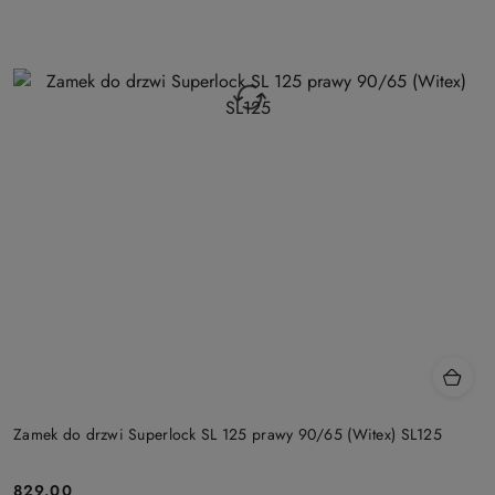
Zamek do drzwi Superlock SL 125 prawy 90/65 (Witex) SL125
Cena:
829.00