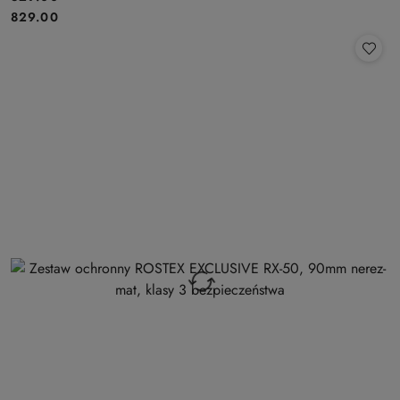
Cena:
829.00