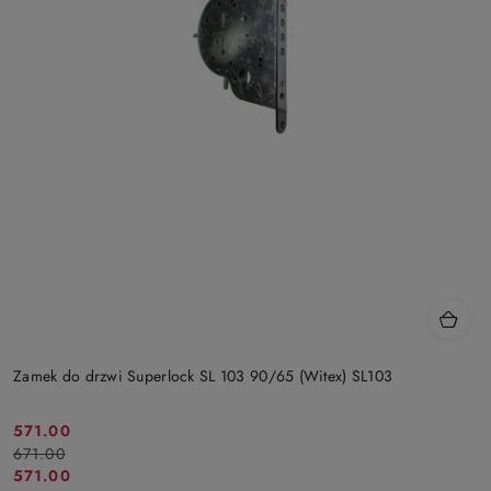
Zamek do drzwi Superlock SL 103 90/65 (Witex) SL103
Cena
Cena
571.00
671.00
promocyjna:
przed
Cena
Cena
571.00
promocją: