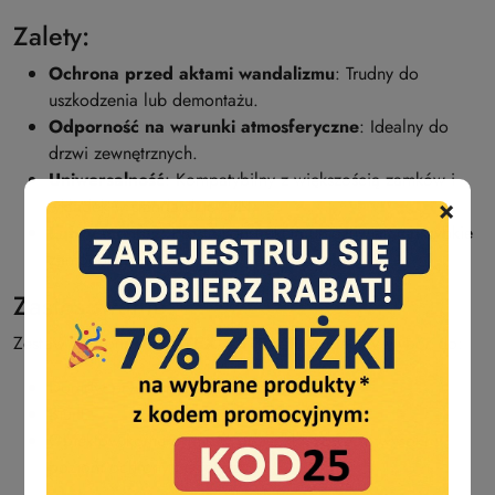
Zalety:
Ochrona przed aktami wandalizmu
: Trudny do
uszkodzenia lub demontażu.
Odporność na warunki atmosferyczne
: Idealny do
drzwi zewnętrznych.
Uniwersalność
: Kompatybilny z większością zamków i
×
wkładek w standardzie DIN.
Łatwy montaż
: Prosta konstrukcja umożliwiająca szybkie
zamocowanie.
Zastosowanie:
Zestaw ochronny
ROSTEX ASTRA R
to idealny wybór do:
Domów prywatnych i mieszkań.
Biur.
Obiektów komercyjnych, gdzie kluczowe są wysoki
poziom ochrony i estetyka.