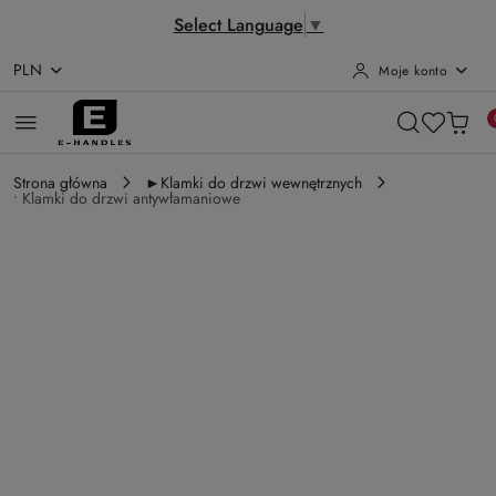
Select Language
▼
PLN
Moje konto
Przejdź do treści głównej
Przejdź do wyszukiwarki
Przejdź do moje konto
Przejdź do menu głównego
Przejdź do opisu produktu
Przejdź do stopki
Strona główna
►Klamki do drzwi wewnętrznych
• Klamki do drzwi antywłamaniowe