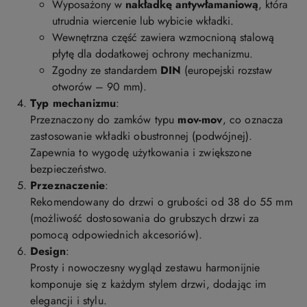
Wyposażony w
nakładkę antywłamaniową
, która
utrudnia wiercenie lub wybicie wkładki.
Wewnętrzna część zawiera wzmocnioną stalową
płytę dla dodatkowej ochrony mechanizmu.
Zgodny ze standardem
DIN
(europejski rozstaw
otworów – 90 mm).
Typ mechanizmu
:
Przeznaczony do zamków typu
mov-mov
, co oznacza
zastosowanie wkładki obustronnej (podwójnej).
Zapewnia to wygodę użytkowania i zwiększone
bezpieczeństwo.
Przeznaczenie
:
Rekomendowany do drzwi o grubości od 38 do 55 mm
(możliwość dostosowania do grubszych drzwi za
pomocą odpowiednich akcesoriów).
Design
:
Prosty i nowoczesny wygląd zestawu harmonijnie
komponuje się z każdym stylem drzwi, dodając im
elegancji i stylu.