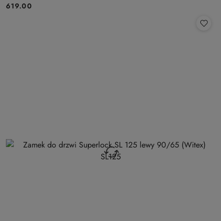
Cena:
619.00