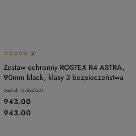
(0)
Zestaw ochronny ROSTEX R4 ASTRA,
90mm black, klasy 3 bezpieczeństwa
Symbol:
4038227203
cena:
943.00
943.00
Cena: