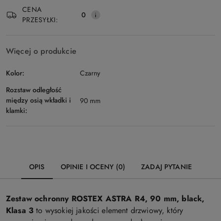
Wyślij
dostawa
CENA
0
PRZESYŁKI:
Więcej o produkcie
Kolor:
Czarny
Rozstaw odległość
między osią wkładki i
90 mm
klamki:
OPIS
OPINIE I OCENY (0)
ZADAJ PYTANIE
Zestaw ochronny ROSTEX ASTRA R4, 90 mm, black,
Klasa 3
to wysokiej jakości element drzwiowy, który