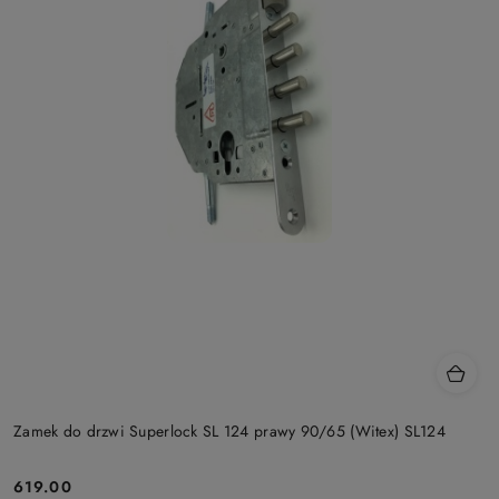
Zamek do drzwi Superlock SL 124 prawy 90/65 (Witex) SL124
Cena:
619.00