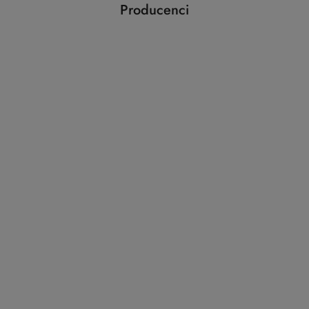
Producenci
Pomiń karuzelę producentów
ABLOY
ABUS
AGAS
AGB
AMIG
ANSELMI