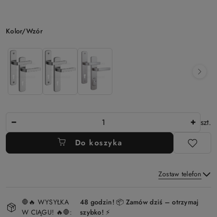
Wariant
Kolor/Wzór
Ilość
szt.
Do koszyka
Zostaw telefon
Dostępność
🛑🔥 WYSYŁKA
48 godzin! 📦 Zamów dziś – otrzymaj
i
W CIĄGU! 🔥🛑:
szybko! ⚡