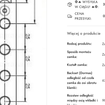
🛑🔥 WYSYŁKA
i
3
W CIĄGU! 🔥🛑:
dostawa
CENA
PRZESYŁKI:
Więcej o produkcie
Rodzaj produktu:
Z
Sposób montażu
Z
zamka:
Kształt zamka:
Z
Backset (Dormas)
odległość od czoła
6
zamka do osi obrotu
klamki:
Rozstaw odległość
między osią wkładki i
9