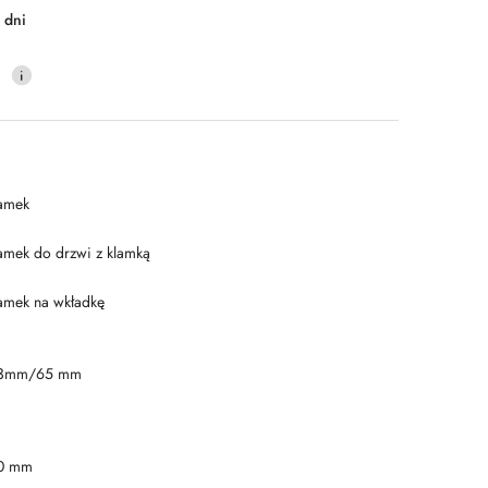
 dni
0
amek
amek do drzwi z klamką
amek na wkładkę
3mm/65 mm
0 mm