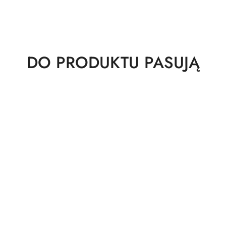
Produkty
DO PRODUKTU PASUJĄ
o
statusie: