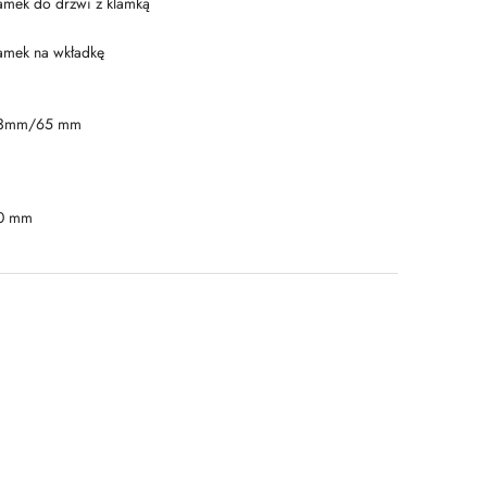
amek do drzwi z klamką
amek na wkładkę
3mm/65 mm
0 mm