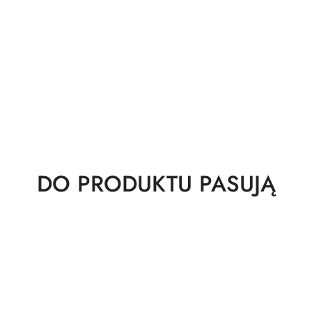
Produkty
DO PRODUKTU PASUJĄ
o
statusie: