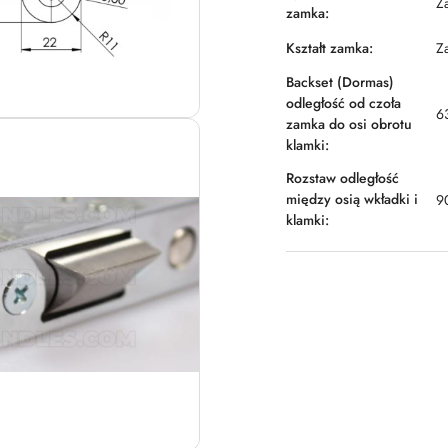
Z
zamka:
Kształt zamka:
Z
Backset (Dormas)
odległość od czoła
6
zamka do osi obrotu
klamki:
Rozstaw odległość
między osią wkładki i
9
klamki: