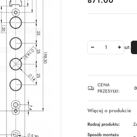
871.00
Ilość
szt.
Dostępność
CENA
i
PRZESYŁKI:
dostawa
Więcej o produkcie
Rodzaj produktu:
Z
Sposób montażu