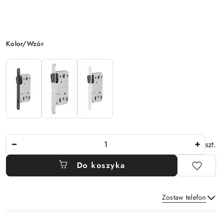
Wariant
Kolor/Wzór
Ilość
szt.
Do koszyka
Zostaw telefon
Dostępność