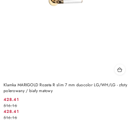
Klamka MARIGOLD Rozeta R slim 7 mm duocolor LG/WH/LG - złoty
polerowany / biały matowy
Cena
Cena
428.41
516.16
promocyjna:
przed
Cena
Cena
428.41
promocją:
516.16
promocyjna:
przed
promocją: