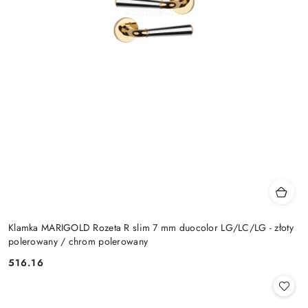
Klamka MARIGOLD Rozeta R slim 7 mm duocolor LG/LC/LG - złoty
polerowany / chrom polerowany
Cena:
516.16