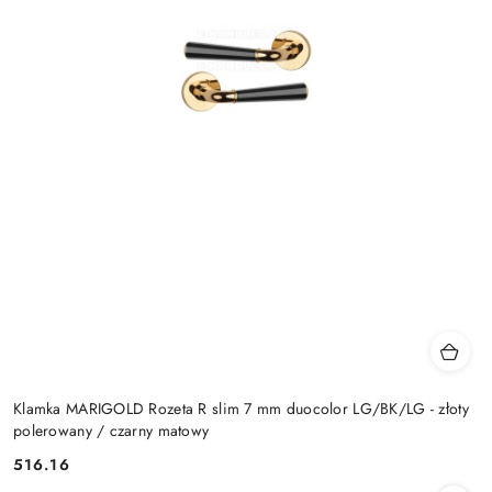
Klamka MARIGOLD Rozeta R slim 7 mm duocolor LG/BK/LG - złoty
polerowany / czarny matowy
Cena:
516.16