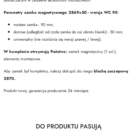
dostarczanym w zestawie akcesoriom montażowym.
Parametry zamka magnetycznego 2869x50 - wersja WC 90
:
rozstaw zamka - 90 mm;
dormas (odległość od czoła zamka do osi obrotu klamki) - 50 mm;
uniwersalny (nie rozróżnia się wersji prawej / lewej).
W komplecie otrzymują Państwo:
zamek magnetyczny (1 szt.),
elementy montażowe.
Aby zamek był kompletny, należy dokupić do niego
blachę zaczepową
2870.
Produkt nowy, gwarancja producenta 24 miesiące.
Produkty
DO PRODUKTU PASUJĄ
Pomiń karuzelę produktów
o