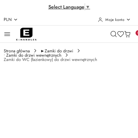
Select Language
▼
PLN
Moje konto
Przejdź do treści głównej
Przejdź do wyszukiwarki
Przejdź do moje konto
Przejdź do menu głównego
Przejdź do opisu produktu
Przejdź do stopki
Strona główna
►Zamki do drzwi
• Zamki do drzwi wewnętrznych
Zamki do WC (łazienkowy) do drzwi wewnętrznych