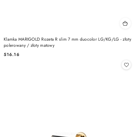
Klamka MARIGOLD Rozeta R slim 7 mm duocolor LG/KG/LG - złoty
polerowany / złoty matowy
Cena:
516.16