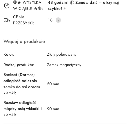
🛑🔥 WYSYŁKA
48 godzin! 📦 Zamów dziś – otrzymaj
i
W CIĄGU! 🔥🛑:
szybko! ⚡
Wyślij
dostawa
CENA
18
PRZESYŁKI:
Więcej o produkcie
Kolor:
Złoty polerowany
Rodzaj produktu:
Zamek magnetyczny
Backset (Dormas)
odległość od czoła
50 mm
zamka do osi obrotu
klamki:
Rozstaw odległość
między osią wkładki i
90 mm
klamki: