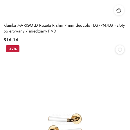
Klamka MARIGOLD Rozeta R slim 7 mm duocolor LG/PN/LG - złoty
polerowany / miedziany PVD
Cena:
516.16
-17%