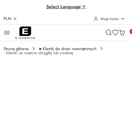
Select Language
▼
PLN
Moje konto
Przejdź do treści głównej
Przejdź do wyszukiwarki
Przejdź do moje konto
Przejdź do menu głównego
Przejdź do opisu produktu
Przejdź do stopki
Strona główna
►Klamki do drzwi wewnętrznych
• Klamki na rozecie okrągłej lub owalnej