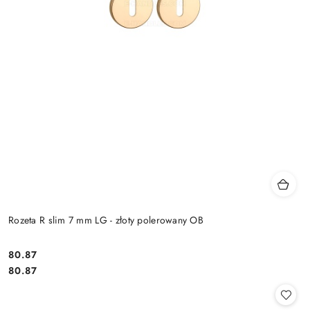
Rozeta R slim 7 mm LG - złoty polerowany OB
Cena:
80.87
Cena:
80.87