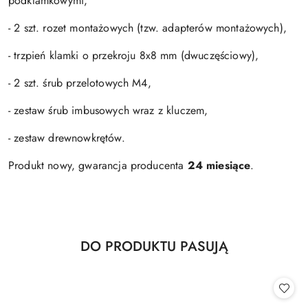
podklamkowymi,
- 2 szt. rozet montażowych (tzw. adapterów montażowych),
- trzpień klamki o przekroju 8x8 mm (dwuczęściowy),
- 2 szt. śrub przelotowych M4,
- zestaw śrub imbusowych wraz z kluczem,
- zestaw drewnowkrętów.
Produkt nowy, gwarancja producenta
24 miesiące
.
Produkty
DO PRODUKTU PASUJĄ
Pomiń karuzelę produktów
o
statusie: