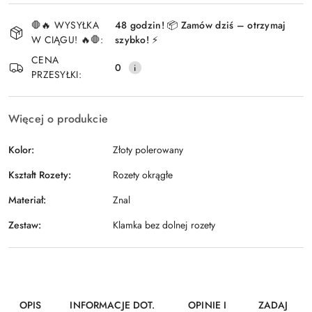
Dostępność
🛑🔥 WYSYŁKA
48 godzin! 📦 Zamów dziś – otrzymaj
i
W CIĄGU! 🔥🛑:
szybko! ⚡
Wyślij
dostawa
CENA
0
PRZESYŁKI:
Więcej o produkcie
Kolor:
Złoty polerowany
Kształt Rozety:
Rozety okrągłe
Materiał:
Znal
Zestaw:
Klamka bez dolnej rozety
OPIS
INFORMACJE DOT.
OPINIE I
ZADAJ