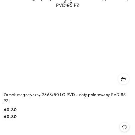
Zamek magnetyczny 2868x50 LG PVD - złoty polerowany PVD 85
PZ
Cena:
60.80
Cena:
60.80