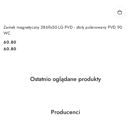
Zamek magnetyczny 2869x50 LG PVD - złoty polerowany PVD 90
WC
Cena:
60.80
Cena:
60.80
Produkty
Ostatnio oglądane produkty
Pomiń karuzelę produktów
o
statusie:
Producenci
Pomiń karuzelę producentów