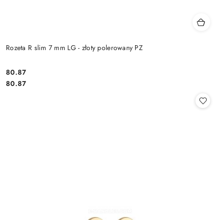
Rozeta R slim 7 mm LG - złoty polerowany PZ
Cena:
80.87
Cena:
80.87