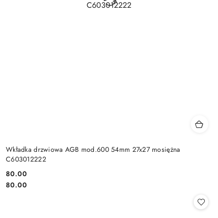
Wkładka drzwiowa AGB mod.600 54mm 27x27 mosiężna
C603012222
Cena:
80.00
Cena:
80.00