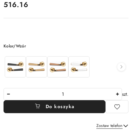
516.16
Cena:
Wariant
Kolor/Wzór
Ilość
szt.
Do koszyka
Zostaw telefon