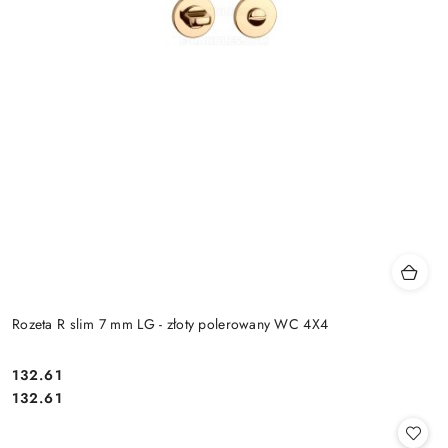
Rozeta R slim 7 mm LG - złoty polerowany WC 4X4
Cena:
132.61
Cena:
132.61