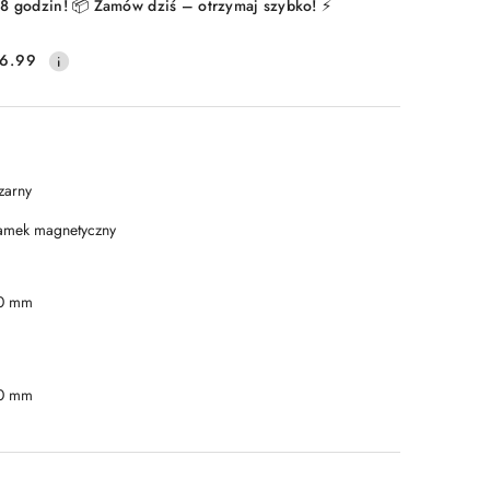
8 godzin! 📦 Zamów dziś – otrzymaj szybko! ⚡
6.99
zarny
amek magnetyczny
0 mm
0 mm