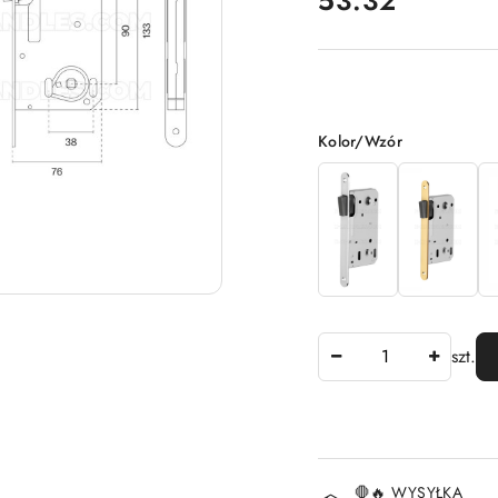
53.32
Wariant
Kolor/Wzór
Ilość
szt.
Dostępność
🛑🔥 WYSYŁKA