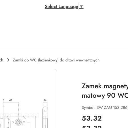
Select Language
▼
ch
Zamki do WC (łazienkowy) do drzwi wewnętrznych
Zamek magnety
matowy 90 W
Symbol:
3W ZAM 153 28
cena:
53.32
Cena: