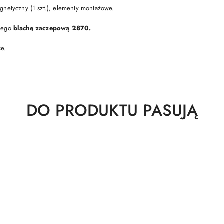
netyczny (1 szt.), elementy montażowe.
niego
blachę zaczepową 2870.
ce.
Produkty
DO PRODUKTU PASUJĄ
o
statusie: