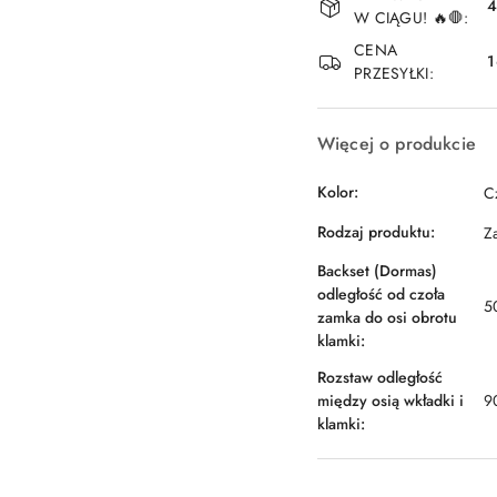
i
4
W CIĄGU! 🔥🛑:
dostawa
CENA
1
PRZESYŁKI:
Więcej o produkcie
Kolor:
C
Rodzaj produktu:
Z
Backset (Dormas)
odległość od czoła
5
zamka do osi obrotu
klamki:
Rozstaw odległość
między osią wkładki i
9
klamki: