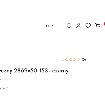
PLN
(0)
czny 2869x50 153 - czarny
C
69 WC