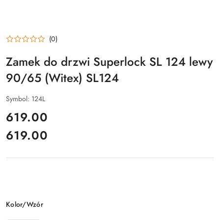
(0)
Zamek do drzwi Superlock SL 124 lewy
90/65 (Witex) SL124
Symbol:
124L
cena:
619.00
619.00
Cena:
Wariant
Kolor/Wzór