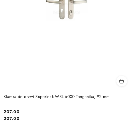
Klamka do drzwi Superlock WSL 6000 Tanganika, 92 mm
Cena:
207.00
Cena:
207.00