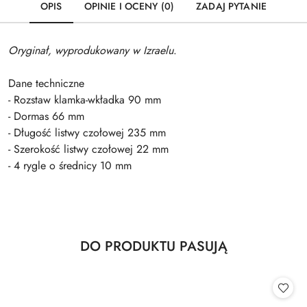
OPIS
OPINIE I OCENY (0)
ZADAJ PYTANIE
Oryginał, wyprodukowany w Izraelu
.
Dane techniczne
- Rozstaw klamka-wkładka 90 mm
- Dormas 66 mm
- Długość listwy czołowej 235 mm
- Szerokość listwy czołowej 22 mm
- 4 rygle o średnicy 10 mm
Produkty
DO PRODUKTU PASUJĄ
Pomiń karuzelę produktów
o
statusie: