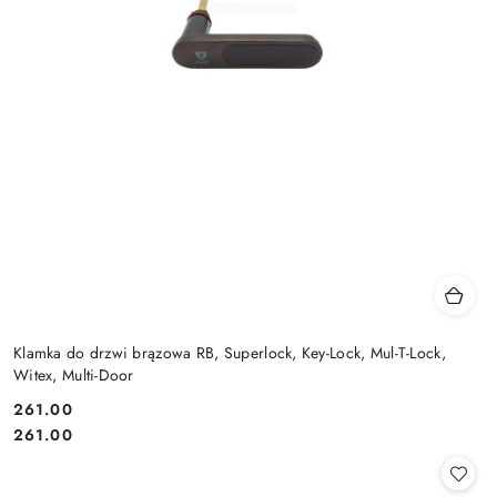
Klamka do drzwi brązowa RB, Superlock, Key-Lock, Mul-T-Lock,
Witex, Multi-Door
Cena:
261.00
Cena:
261.00