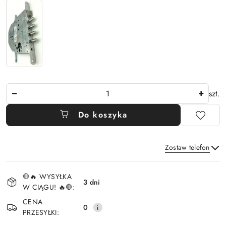
Ilość
szt.
Do koszyka
Zostaw telefon
Dostępność
🛑🔥 WYSYŁKA
i
3 dni
W CIĄGU! 🔥🛑:
Wyślij
dostawa
CENA
0
PRZESYŁKI: