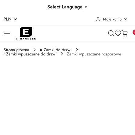
Select Language
▼
PLN
Moje konto
Przejdź do treści głównej
Przejdź do wyszukiwarki
Przejdź do moje konto
Przejdź do menu głównego
Przejdź do opisu produktu
Przejdź do stopki
Strona główna
►Zamki do drzwi
• Zamki wpuszczane do drzwi
Zamki wpuszczane rozporowe