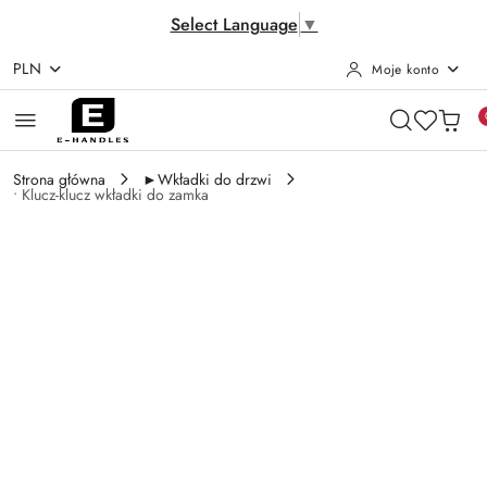
Select Language
▼
PLN
Moje konto
Przejdź do treści głównej
Przejdź do wyszukiwarki
Przejdź do moje konto
Przejdź do menu głównego
Przejdź do opisu produktu
Przejdź do stopki
Strona główna
►Wkładki do drzwi
• Klucz-klucz wkładki do zamka