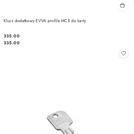
Klucz dodatkowy EVVA profile MCS do karty
Cena:
335.00
Cena:
335.00