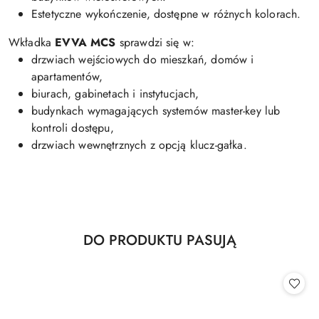
Estetyczne wykończenie, dostępne w różnych kolorach.
Wkładka
EVVA MCS
sprawdzi się w:
drzwiach wejściowych do mieszkań, domów i
apartamentów,
biurach, gabinetach i instytucjach,
budynkach wymagających systemów master-key lub
kontroli dostępu,
drzwiach wewnętrznych z opcją klucz-gałka.
Produkty
DO PRODUKTU PASUJĄ
Pomiń karuzelę produktów
o
statusie: