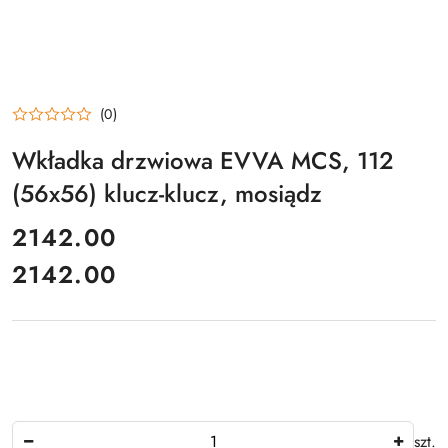
(0)
Wkładka drzwiowa EVVA MCS, 112
(56x56) klucz-klucz, mosiądz
cena:
2142.00
2142.00
Cena:
Ilość
szt.