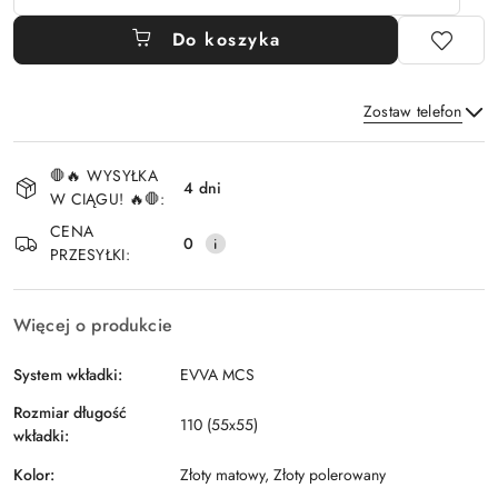
Do koszyka
Zostaw telefon
Dostępność
🛑🔥 WYSYŁKA
i
4 dni
W CIĄGU! 🔥🛑:
Wyślij
dostawa
CENA
0
PRZESYŁKI:
Więcej o produkcie
System wkładki:
EVVA MCS
Rozmiar długość
110 (55x55)
wkładki:
Kolor:
Złoty matowy, Złoty polerowany