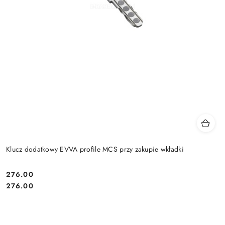
Klucz dodatkowy EVVA profile MCS przy zakupie wkładki
Cena:
276.00
Cena:
276.00