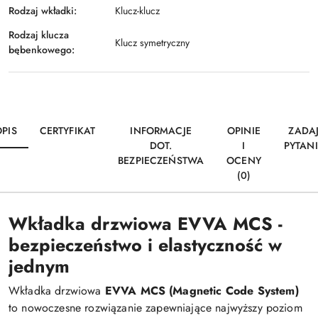
Rodzaj wkładki:
Klucz-klucz
Rodzaj klucza
Klucz symetryczny
bębenkowego:
OPIS
CERTYFIKAT
INFORMACJE
OPINIE
ZADA
DOT.
I
PYTANI
BEZPIECZEŃSTWA
OCENY
(0)
Wkładka drzwiowa EVVA MCS -
bezpieczeństwo i elastyczność w
jednym
Wkładka drzwiowa
EVVA MCS (Magnetic Code System)
to nowoczesne rozwiązanie zapewniające najwyższy poziom