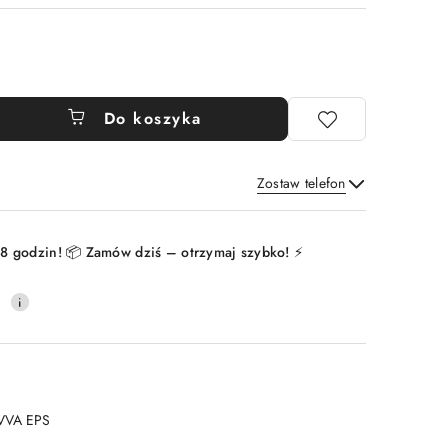
Do koszyka
Zostaw telefon
Wyślij
8 godzin! 📦 Zamów dziś – otrzymaj szybko! ⚡
0
VVA EPS