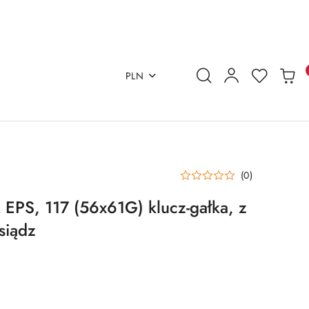
PLN
(0)
PS, 117 (56x61G) klucz-gałka, z
siądz