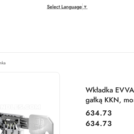
Select Language
▼
amka
Wkładka EVVA E
gałką KKN, mo
cena:
634.73
634.73
Cena: