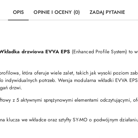
OPIS
OPINIE I OCENY (0)
ZADAJ PYTANIE
Wkładka drzwiowa EVVA EPS
(Enhanced Profile System) to wy
profilowa, która oferuje wiele zalet, takich jak wysoki poziom 
do indywidualnych potrzeb. Wersja modularna wkładki EVVA EPS 
gań drzwi.
yftowy z 5 aktywnymi sprężynowymi elementami odczytującymi, 
jna klucza we wkładce oraz sztyfty SY-MO o podwójnym działani