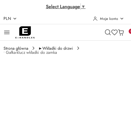
Select Language
▼
PLN
Moje konto
Przejdź do treści głównej
Przejdź do wyszukiwarki
Przejdź do moje konto
Przejdź do menu głównego
Przejdź do opisu produktu
Przejdź do stopki
Strona główna
►Wkładki do drzwi
• Gałka-klucz wkładki do zamka