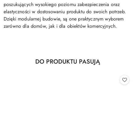
poszukujących wysokiego poziomu zabezpieczenia oraz
elastyczności w dostosowaniu produktu do swoich potrzeb.
Dzięki modularnej budowie, są one praktycznym wyborem
zarówno dla domów, jak i dla obiektów komercyjnych.
Produkty
DO PRODUKTU PASUJĄ
Pomiń karuzelę produktów
o
statusie: