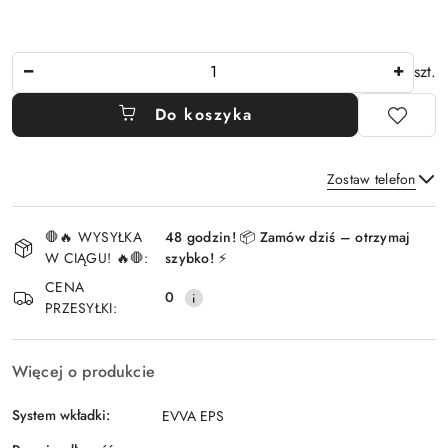
Ilość
szt.
Do koszyka
Zostaw telefon
Dostępność
🛑🔥 WYSYŁKA
48 godzin! 📦 Zamów dziś – otrzymaj
i
W CIĄGU! 🔥🛑:
szybko! ⚡
Wyślij
dostawa
CENA
0
PRZESYŁKI:
Więcej o produkcie
System wkładki:
EVVA EPS