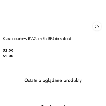
Klucz dodatkowy EVVA profile EPS do wkładki
Cena:
52.00
Cena:
52.00
Produkty
Ostatnio oglądane produkty
Pomiń karuzelę produktów
o
statusie: