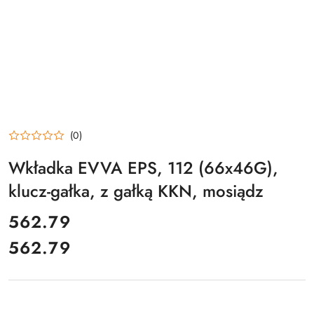
(0)
Wkładka EVVA EPS, 112 (66x46G),
klucz-gałka, z gałką KKN, mosiądz
cena:
562.79
562.79
Cena: