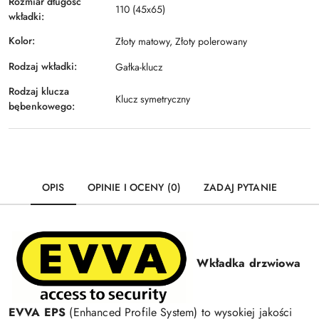
Rozmiar długość
110 (45x65)
wkładki:
Kolor:
Złoty matowy, Złoty polerowany
Rodzaj wkładki:
Gałka-klucz
Rodzaj klucza
Klucz symetryczny
bębenkowego:
OPIS
OPINIE I OCENY (0)
ZADAJ PYTANIE
Wkładka drzwiowa
EVVA EPS
(Enhanced Profile System) to wysokiej jakości