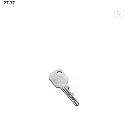
Cena:
97.17