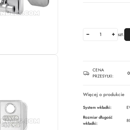
Ilość
szt.
Dostępność
CENA
i
PRZESYŁKI:
dostawa
Więcej o produkcie
System wkładki:
E
Rozmiar długość
8
wkładki: