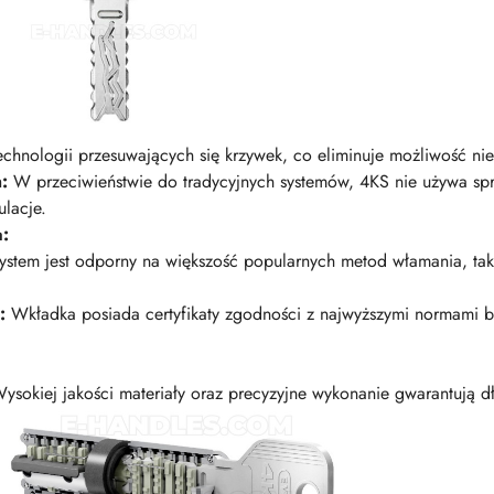
echnologii przesuwających się krzywek, co eliminuje możliwość n
:
W przeciwieństwie do tradycyjnych systemów, 4KS nie używa sp
lacje.
a:
stem jest odporny na większość popularnych metod włamania, taki
:
Wkładka posiada certyfikaty zgodności z najwyższymi normami 
ysokiej jakości materiały oraz precyzyjne wykonanie gwarantują d