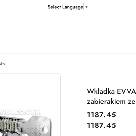
Select Language
▼
mka
Wkładka EVVA 4
zabierakiem ze
cena:
1187.45
1187.45
Cena: