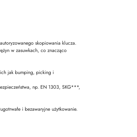
ieautoryzowanego skopiowania klucza.
rężyn w zasuwkach, co znacząco
ch jak bumping, picking i
bezpieczeństwa, np. EN 1303, SKG***,
ługotrwałe i bezawaryjne użytkowanie.