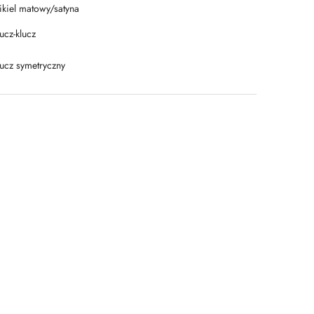
ikiel matowy/satyna
ucz-klucz
lucz symetryczny