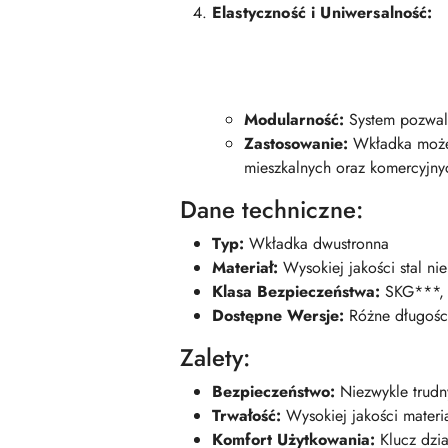
Elastyczność i Uniwersalność:
Modularność:
System pozwala
Zastosowanie:
Wkładka może 
mieszkalnych oraz komercyjny
Dane techniczne:
Typ:
Wkładka dwustronna
Materiał:
Wysokiej jakości stal n
Klasa Bezpieczeństwa:
SKG***, 
Dostępne Wersje:
Różne długości
Zalety:
Bezpieczeństwo:
Niezwykle trudn
Trwałość:
Wysokiej jakości materi
Komfort Użytkowania:
Klucz dzia