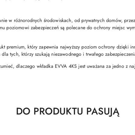
nie w różnorodnych środowiskach, od prywatnych domów, przez 
iemu poziomowi zabezpieczeń są polecane do ochrony miejsc w
 premium, który zapewnia najwyższy poziom ochrony dzięki inno
m dla tych, którzy szukają niezawodnego i trwałego zabezpieczen
ozumieć, dlaczego wkładka EVVA 4KS jest uważana za jedno z naj
Produkty
DO PRODUKTU PASUJĄ
o