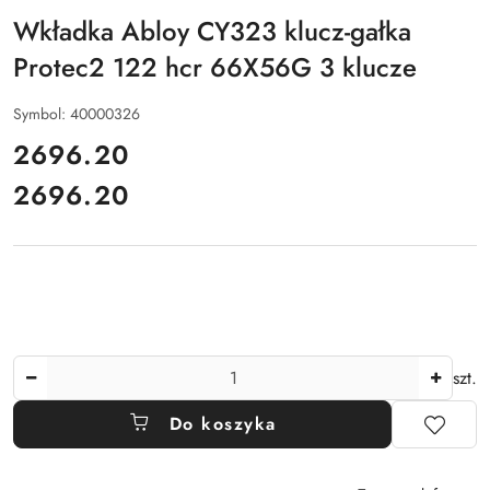
Wkładka Abloy CY323 klucz-gałka
Protec2 122 hcr 66X56G 3 klucze
Symbol:
40000326
cena:
2696.20
2696.20
Cena:
Ilość
szt.
Do koszyka