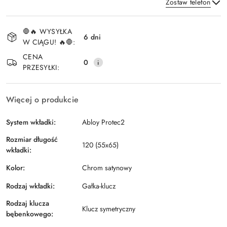
Zostaw telefon
Dostępność
🛑🔥 WYSYŁKA
i
6 dni
W CIĄGU! 🔥🛑:
Wyślij
dostawa
CENA
0
PRZESYŁKI:
Więcej o produkcie
System wkładki:
Abloy Protec2
Rozmiar długość
120 (55x65)
wkładki:
Kolor:
Chrom satynowy
Rodzaj wkładki:
Gałka-klucz
Rodzaj klucza
Klucz symetryczny
bębenkowego: