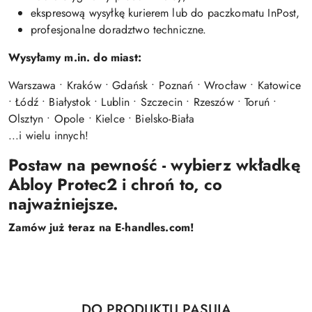
ekspresową wysyłkę kurierem lub do paczkomatu InPost,
profesjonalne doradztwo techniczne.
Wysyłamy m.in. do miast:
Warszawa • Kraków • Gdańsk • Poznań • Wrocław • Katowice
• Łódź • Białystok • Lublin • Szczecin • Rzeszów • Toruń •
Olsztyn • Opole • Kielce • Bielsko-Biała
...i wielu innych!
Postaw na pewność - wybierz wkładkę
Abloy Protec2 i chroń to, co
najważniejsze.
Zamów już teraz na E-handles.com!
Produkty
DO PRODUKTU PASUJĄ