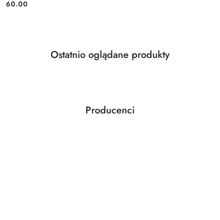
Cena:
60.00
Produkty
Ostatnio oglądane produkty
Pomiń karuzelę produktów
o
statusie:
Producenci
Pomiń karuzelę producentów
ABLOY
ABUS
AGAS