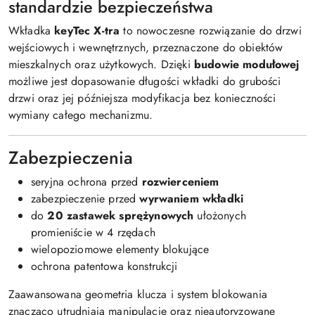
standardzie bezpieczeństwa
Wkładka
keyTec X-tra
to nowoczesne rozwiązanie do drzwi
wejściowych i wewnętrznych, przeznaczone do obiektów
mieszkalnych oraz użytkowych. Dzięki
budowie modułowej
możliwe jest dopasowanie długości wkładki do grubości
drzwi oraz jej późniejsza modyfikacja bez konieczności
wymiany całego mechanizmu.
Zabezpieczenia
seryjna ochrona przed
rozwierceniem
zabezpieczenie przed
wyrwaniem wkładki
do
20 zastawek sprężynowych
ułożonych
promieniście w 4 rzędach
wielopoziomowe elementy blokujące
ochrona patentowa konstrukcji
Zaawansowana geometria klucza i system blokowania
znacząco utrudniają manipulację oraz nieautoryzowane