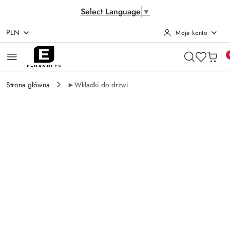
Select Language
▼
PLN
Moje konto
Przejdź do treści głównej
Przejdź do wyszukiwarki
Przejdź do moje konto
Przejdź do menu głównego
Przejdź do opisu produktu
Przejdź do stopki
Strona główna
►Wkładki do drzwi