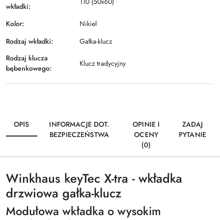
110 (50x60)
wkładki:
Kolor:
Nikiel
Rodzaj wkładki:
Gałka-klucz
Rodzaj klucza
Klucz tradycyjny
bębenkowego:
OPIS
INFORMACJE DOT.
OPINIE I
ZADAJ
BEZPIECZEŃSTWA
OCENY
PYTANIE
(0)
Winkhaus keyTec X-tra - wkładka
drzwiowa gałka-klucz
Modułowa wkładka o wysokim