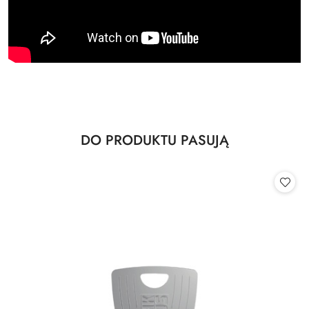
Produkty
DO PRODUKTU PASUJĄ
Pomiń karuzelę produktów
o
statusie: