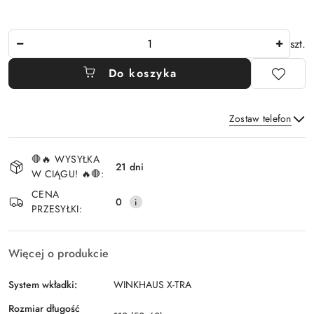
Ilość
szt.
Do koszyka
Zostaw telefon
Dostępność
🛑🔥 WYSYŁKA
i
21 dni
W CIĄGU! 🔥🛑:
Wyślij
dostawa
CENA
0
PRZESYŁKI:
Więcej o produkcie
System wkładki:
WINKHAUS X-TRA
Rozmiar długość