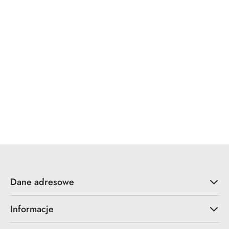
x7.zo
YALE
ZOO Hardware
Dane adresowe
Informacje