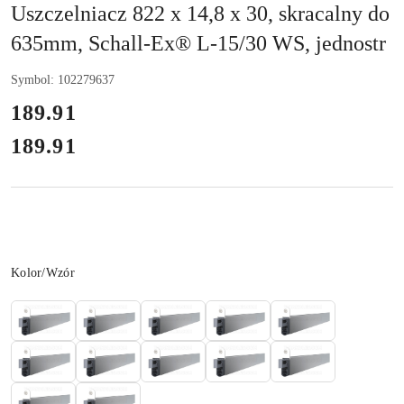
Uszczelniacz 822 x 14,8 x 30, skracalny do
635mm, Schall-Ex® L-15/30 WS, jednostr
Symbol:
102279637
cena:
189.91
189.91
Cena:
Wariant
Kolor/Wzór