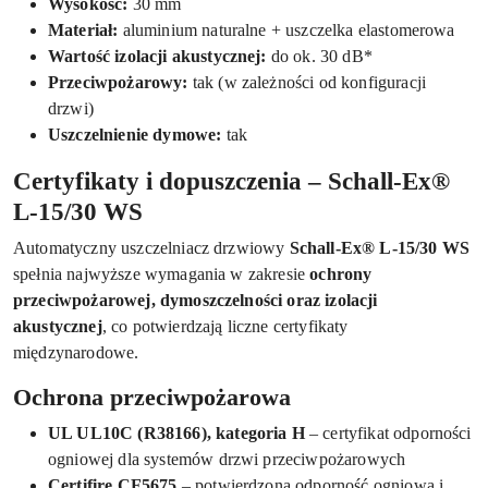
Wysokość:
30 mm
Materiał:
aluminium naturalne + uszczelka elastomerowa
Wartość izolacji akustycznej:
do ok. 30 dB*
Przeciwpożarowy:
tak (w zależności od konfiguracji
drzwi)
Uszczelnienie dymowe:
tak
Certyfikaty i dopuszczenia – Schall-Ex®
L-15/30 WS
Automatyczny uszczelniacz drzwiowy
Schall-Ex® L-15/30 WS
spełnia najwyższe wymagania w zakresie
ochrony
przeciwpożarowej, dymoszczelności oraz izolacji
akustycznej
, co potwierdzają liczne certyfikaty
międzynarodowe.
Ochrona przeciwpożarowa
UL UL10C (R38166), kategoria H
– certyfikat odporności
ogniowej dla systemów drzwi przeciwpożarowych
Certifire CF5675
– potwierdzona odporność ogniowa i