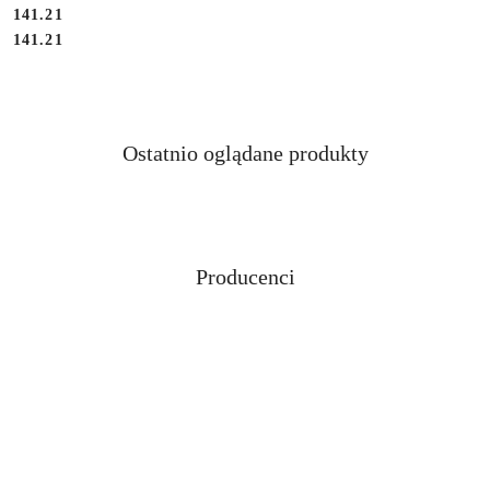
Cena:
141.21
Cena:
141.21
Produkty
Ostatnio oglądane produkty
Pomiń karuzelę produktów
o
statusie:
Producenci
Pomiń karuzelę producentów
ABLOY
ABUS