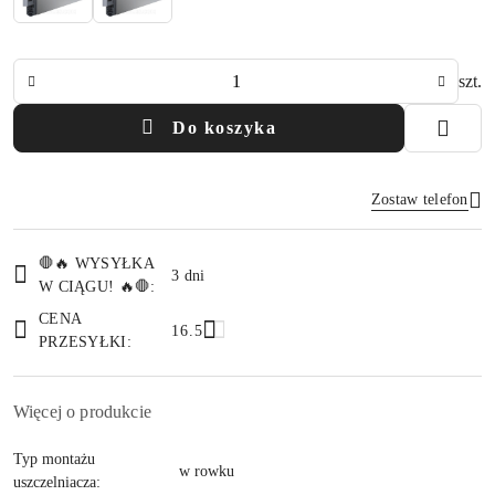
Ilość
szt.
Do koszyka
Zostaw telefon
Dostępność
🛑🔥 WYSYŁKA
i
3 dni
W CIĄGU! 🔥🛑:
Wyślij
dostawa
CENA
16.5
PRZESYŁKI:
Więcej o produkcie
Typ montażu
w rowku
uszczelniacza: