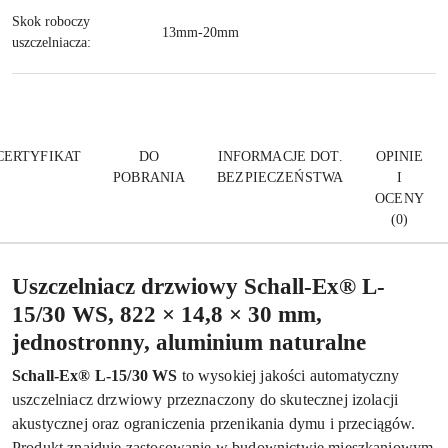
Skok roboczy
13mm-20mm
uszczelniacza:
CERTYFIKAT
DO
INFORMACJE DOT.
OPINIE
POBRANIA
BEZPIECZEŃSTWA
I
OCENY
(0)
Uszczelniacz drzwiowy Schall-Ex® L-
15/30 WS, 822 × 14,8 × 30 mm,
jednostronny, aluminium naturalne
Schall-Ex® L-15/30 WS
to wysokiej jakości automatyczny
uszczelniacz drzwiowy przeznaczony do skutecznej izolacji
akustycznej oraz ograniczenia przenikania dymu i przeciągów.
Produkt znajduje zastosowanie w budownictwie mieszkaniowym