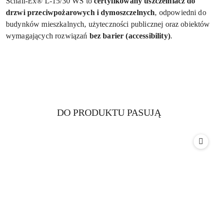
Schall-Ex® L-15/30 WS to
certyfikowany uszczelniacz do
drzwi przeciwpożarowych i dymoszczelnych
, odpowiedni do
budynków mieszkalnych, użyteczności publicznej oraz obiektów
wymagających rozwiązań
bez barier (accessibility)
.
Produkty
DO PRODUKTU PASUJĄ
Pomiń karuzelę produktów
o
statusie: