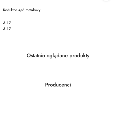
Reduktor 4/6 metalowy
Cena:
3.17
Cena:
3.17
Produkty
Ostatnio oglądane produkty
Pomiń karuzelę produktów
o
statusie:
Producenci
Pomiń karuzelę producentów
ABLOY