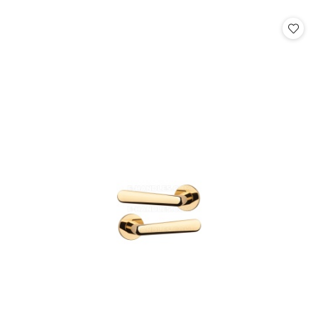
o
statusie: