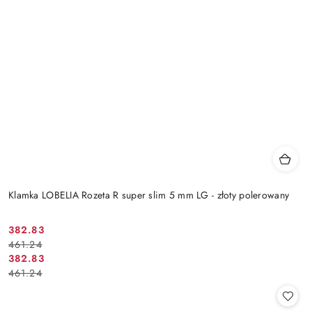
Klamka LOBELIA Rozeta R super slim 5 mm LG - złoty polerowany
Cena
Cena
382.83
461.24
promocyjna:
przed
Cena
Cena
382.83
promocją:
461.24
promocyjna:
przed
promocją: