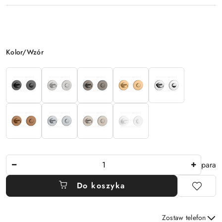
Wariant
Kolor/Wzór
Ilość
para
Do koszyka
Zostaw telefon