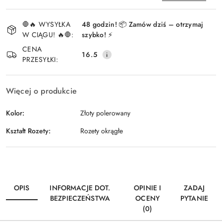
Dostępność
🛑🔥 WYSYŁKA
48 godzin! 📦 Zamów dziś – otrzymaj
i
W CIĄGU! 🔥🛑:
szybko! ⚡
Wyślij
dostawa
CENA
16.5
PRZESYŁKI:
Więcej o produkcie
Kolor:
Złoty polerowany
Kształt Rozety:
Rozety okrągłe
OPIS
INFORMACJE DOT.
OPINIE I
ZADAJ
BEZPIECZEŃSTWA
OCENY
PYTANIE
(0)