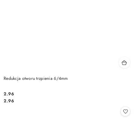
Redukcja otworu trzpienia 6/4mm
Cena:
2.96
Cena:
2.96