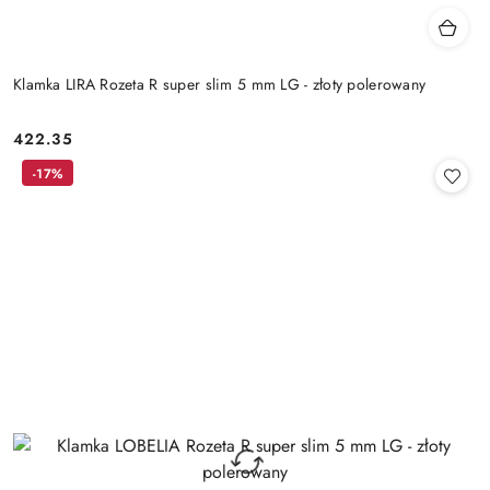
Klamka LIRA Rozeta R super slim 5 mm LG - złoty polerowany
Cena:
422.35
-17%