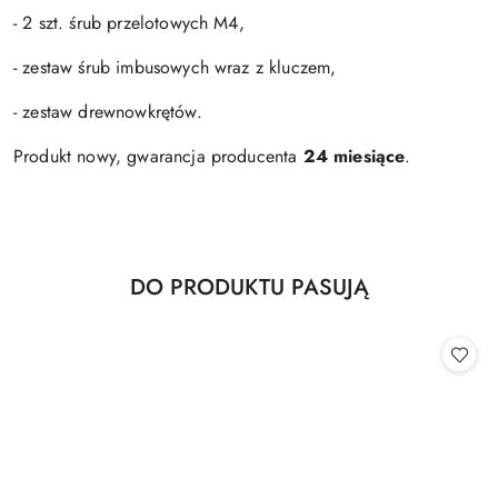
- 2 szt. śrub przelotowych M4,
- zestaw śrub imbusowych wraz z kluczem,
- zestaw drewnowkrętów.
Produkt nowy, gwarancja producenta
24 miesiące
.
Produkty
DO PRODUKTU PASUJĄ
Pomiń karuzelę produktów
o
statusie: