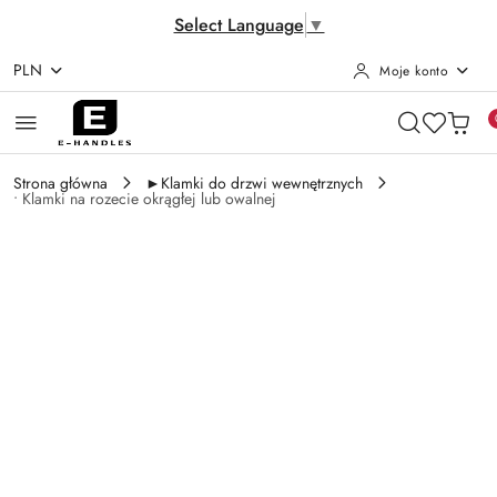
Select Language
▼
PLN
Moje konto
Przejdź do treści głównej
Przejdź do wyszukiwarki
Przejdź do moje konto
Przejdź do menu głównego
Przejdź do opisu produktu
Przejdź do stopki
Strona główna
►Klamki do drzwi wewnętrznych
• Klamki na rozecie okrągłej lub owalnej