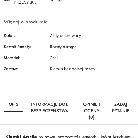
PRZESYŁKI:
Więcej o produkcie
Kolor:
Złoty polerowany
Kształt Rozety:
Rozety okrągłe
Materiał:
Znal
Zestaw:
Klamka bez dolnej rozety
OPIS
INFORMACJE DOT.
OPINIE I
ZADAJ
BEZPIECZEŃSTWA
OCENY
PYTANIE
(0)
Klamki Aprile
to nowa propozycja estetyki, która językiem