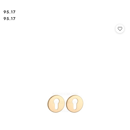
Cena:
95.17
Cena:
95.17