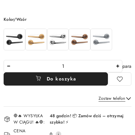
Wariant
Kolor/Wzór
Ilość
para
Do koszyka
Zostaw telefon
Dostępność
🛑🔥 WYSYŁKA
48 godzin! 📦 Zamów dziś – otrzymaj
i
W CIĄGU! 🔥🛑:
szybko! ⚡
Wyślij
dostawa
CENA
0