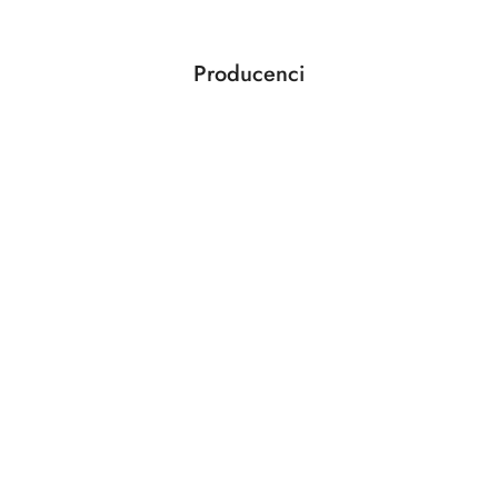
statusie:
Producenci
Pomiń karuzelę producentów
ABLOY
ABUS
AGAS
AGB
AMIG