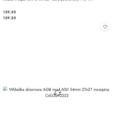
Cena:
139.30
Cena:
139.30