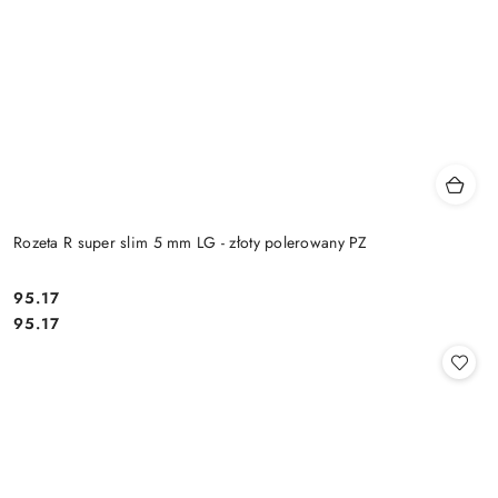
Rozeta R super slim 5 mm LG - złoty polerowany PZ
Cena:
95.17
Cena:
95.17