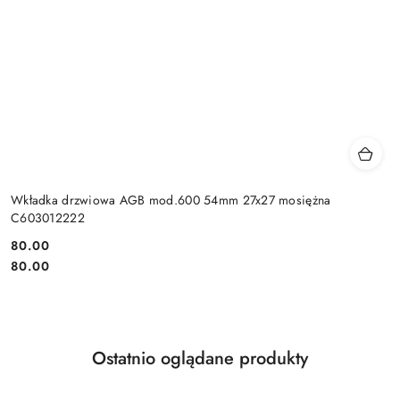
Wkładka drzwiowa AGB mod.600 54mm 27x27 mosiężna
C603012222
Cena:
80.00
Cena:
80.00
Produkty
Ostatnio oglądane produkty
Pomiń karuzelę produktów
o