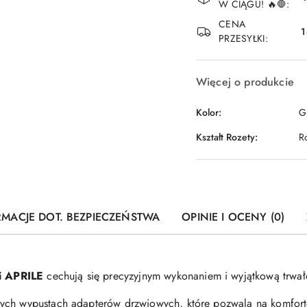
i
W CIĄGU! 🔥🛑:
dostawa
CENA
1
PRZESYŁKI:
Więcej o produkcie
Kolor:
Gr
Kształt Rozety:
R
RMACJE DOT. BEZPIECZEŃSTWA
OPINIE I OCENY (0)
i APRILE
cechują się precyzyjnym wykonaniem i wyjątkową trwał
ych wypustach adapterów drzwiowych, które pozwala na komfort