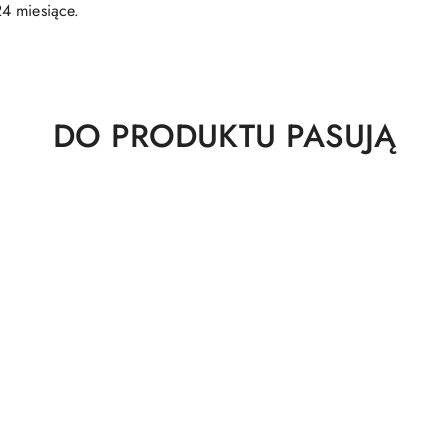
4 miesiące.
Produkty
DO PRODUKTU PASUJĄ
o
statusie: