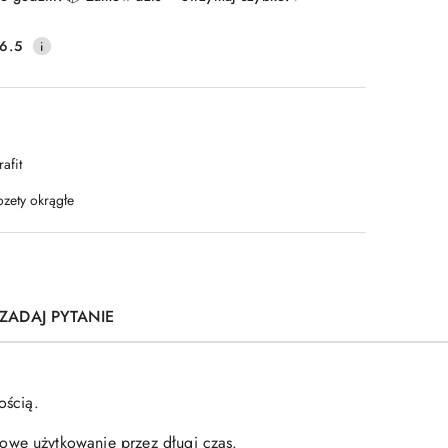
6.5
afit
ozety okrągłe
ZADAJ PYTANIE
ością.
owe użytkowanie przez długi czas.