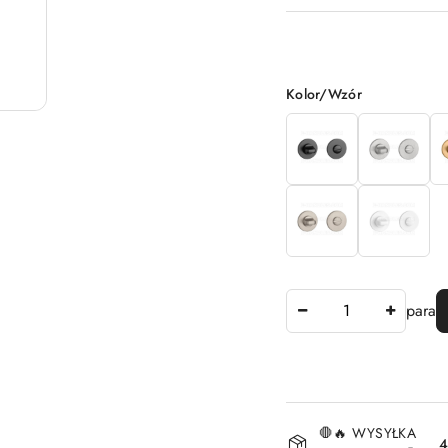
Wariant
Kolor/Wzór
Ilość
para
Dostępność
🛑🔥 WYSYŁKA
4