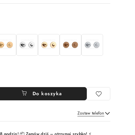
Do koszyka
Zostaw telefon
Wyślij
8 godzin! 📦 Zamów dziś – otrzymaj szybko! ⚡