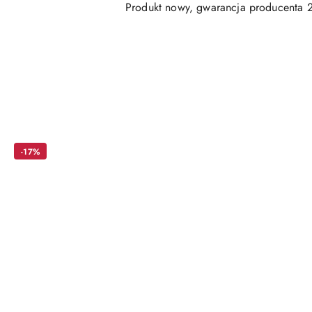
Produkt nowy, gwarancja producenta 2
Pomiń karuzelę produktów
-17%