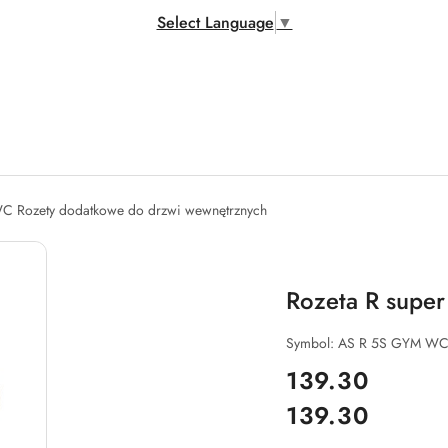
Select Language
▼
C Rozety dodatkowe do drzwi wewnętrznych
Rozeta R super
Symbol:
AS R 5S GYM WC
cena:
139.30
139.30
Cena: