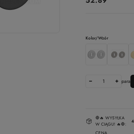
52.89
Wariant
Kolor/Wzór
Ilość
para
Dostępność
🛑🔥 WYSYŁKA
i
4
W CIĄGU! 🔥🛑:
dostawa
CENA