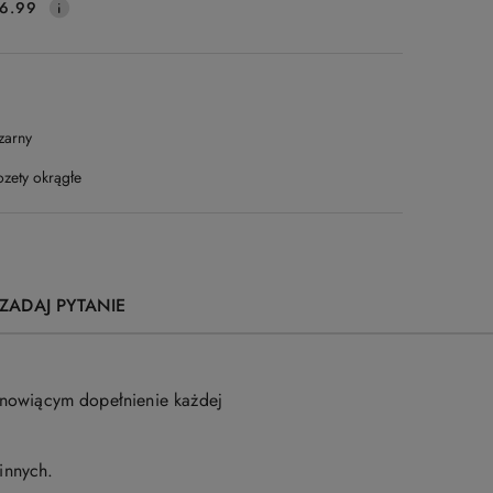
6.99
zarny
ozety okrągłe
ZADAJ PYTANIE
anowiącym dopełnienie każdej
innych.