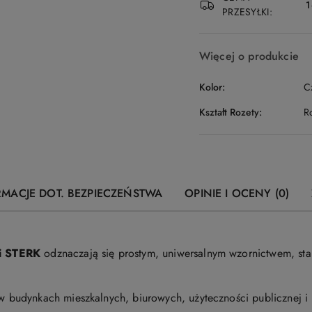
1
PRZESYŁKI:
Więcej o produkcie
Kolor:
C
Kształt Rozety:
R
RMACJE DOT. BEZPIECZEŃSTWA
OPINIE I OCENY (0)
i STERK
odznaczają się prostym, uniwersalnym wzornictwem, st
udynkach mieszkalnych, biurowych, użyteczności publicznej i 