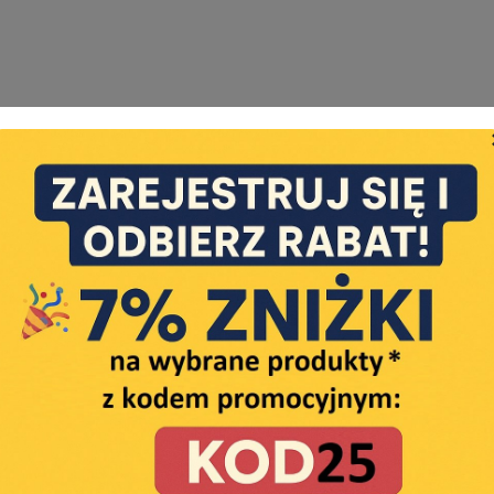
o
statusie: