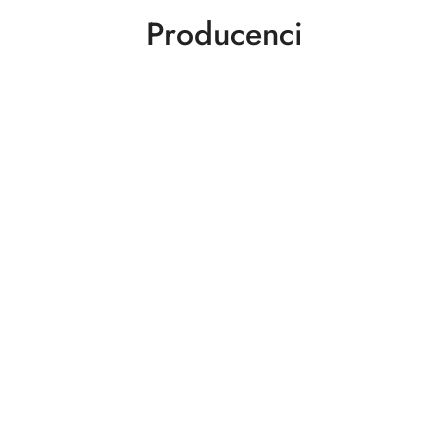
Producenci
ABLOY
ABUS
AGAS
AGB
AMIG