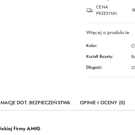
dostawa
CENA
PRZESYŁKI:
Więcej o produkcie
Kolor:
C
Kształt Rozety:
R
Długość:
2
RMACJE DOT. BEZPIECZEŃSTWA
OPINIE I OCENY (0)
ńskiej firmy AMIG