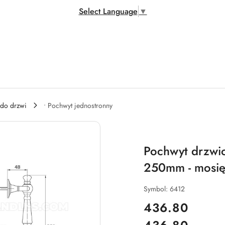
Select Language
▼
 do drzwi
• Pochwyt jednostronny
Pochwyt drzwi
250mm - mosię
Symbol:
6412
cena:
436.80
Cena: