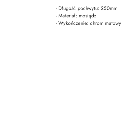
- Długość pochwytu: 250mm
- Materiał: mosiądz
- Wykończenie: chrom matowy
Pomiń karuzelę produktów
Pomiń karuzelę produktów