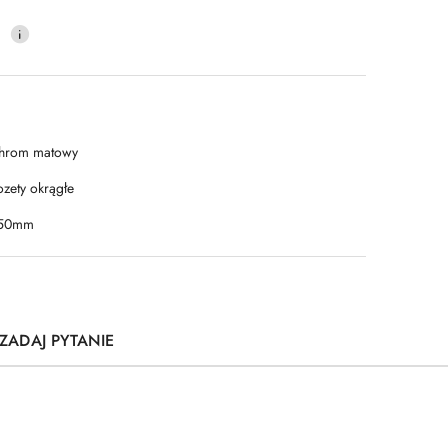
0
hrom matowy
ozety okrągłe
50mm
ZADAJ PYTANIE