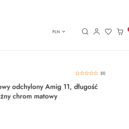
PLN
(0)
owy odchylony Amig 11, długość
żny chrom matowy