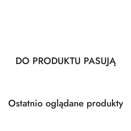
Produkty
DO PRODUKTU PASUJĄ
o
statusie:
Produkty
Ostatnio oglądane produkty
o
statusie: