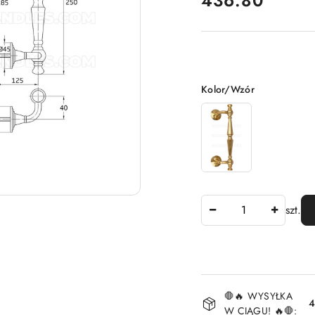
436.80
Wariant
Kolor/Wzór
Ilość
szt.
Dostępność
🛑🔥 WYSYŁKA
i
4
W CIĄGU! 🔥🛑: