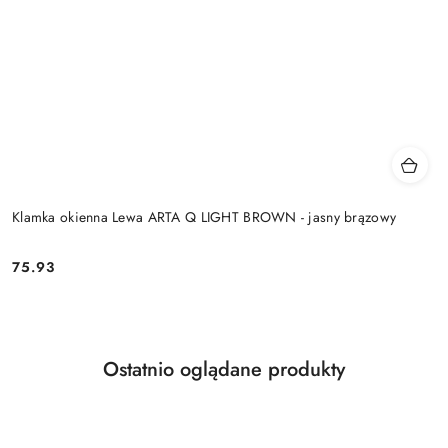
Klamka okienna Lewa ARTA Q LIGHT BROWN - jasny brązowy
Cena:
75.93
Produkty
Ostatnio oglądane produkty
Pomiń karuzelę produktów
o
statusie: