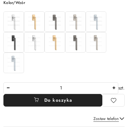
Wariant
Kolor/Wzór
Ilość
szt.
Do koszyka
Zostaw telefon