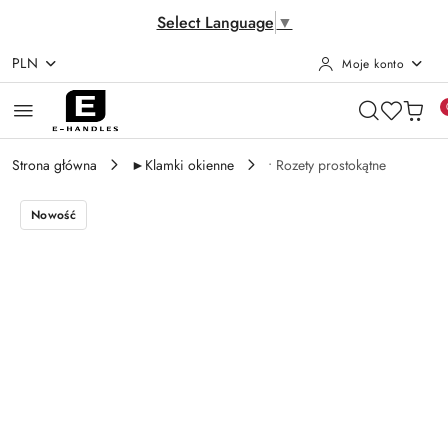
Select Language
▼
PLN
Moje konto
Przejdź do treści głównej
Przejdź do wyszukiwarki
Przejdź do moje konto
Przejdź do menu głównego
Przejdź do opisu produktu
Przejdź do stopki
Strona główna
►Klamki okienne
• Rozety prostokątne
Nowość