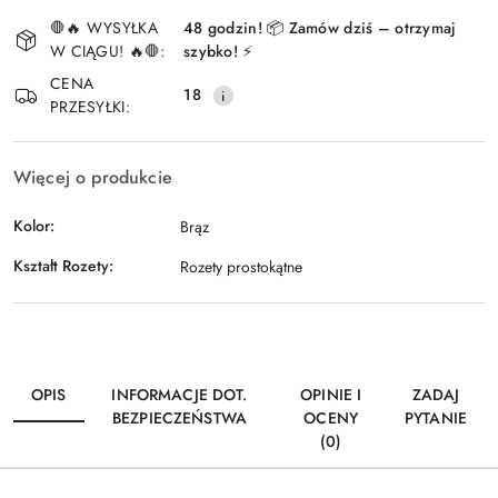
Dostępność
🛑🔥 WYSYŁKA
48 godzin! 📦 Zamów dziś – otrzymaj
i
W CIĄGU! 🔥🛑:
szybko! ⚡
Wyślij
dostawa
CENA
18
PRZESYŁKI:
Więcej o produkcie
Kolor:
Brąz
Kształt Rozety:
Rozety prostokątne
OPIS
INFORMACJE DOT.
OPINIE I
ZADAJ
BEZPIECZEŃSTWA
OCENY
PYTANIE
(0)