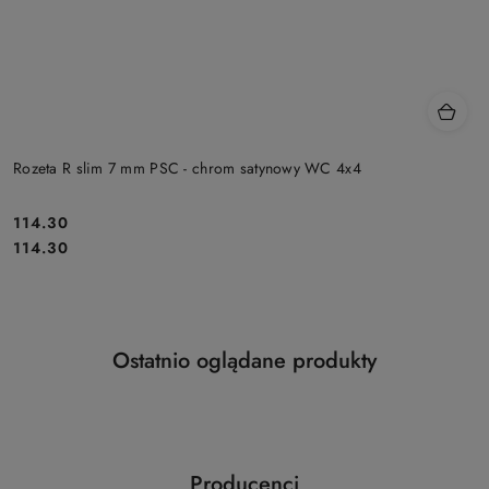
Rozeta R slim 7 mm PSC - chrom satynowy WC 4x4
Cena:
114.30
Cena:
114.30
Produkty
Ostatnio oglądane produkty
Pomiń karuzelę produktów
o
statusie:
Producenci