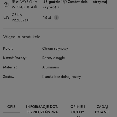
🛑🔥 WYSYŁKA
48 godzin! 📦 Zamów dziś – otrzymaj
i
W CIĄGU! 🔥🛑:
szybko! ⚡
Wyślij
dostawa
CENA
16.5
PRZESYŁKI:
Więcej o produkcie
Kolor:
Chrom satynowy
Kształt Rozety:
Rozety okrągłe
Materiał:
Aluminium
Zestaw:
Klamka bez dolnej rozety
OPIS
INFORMACJE DOT.
OPINIE I
ZADAJ
BEZPIECZEŃSTWA
OCENY
PYTANIE