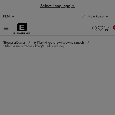
Select Language
▼
PLN
Moje konto
Przejdź do treści głównej
Przejdź do wyszukiwarki
Przejdź do moje konto
Przejdź do menu głównego
Przejdź do opisu produktu
Przejdź do stopki
Strona główna
►Klamki do drzwi wewnętrznych
• Klamki na rozecie okrągłej lub owalnej