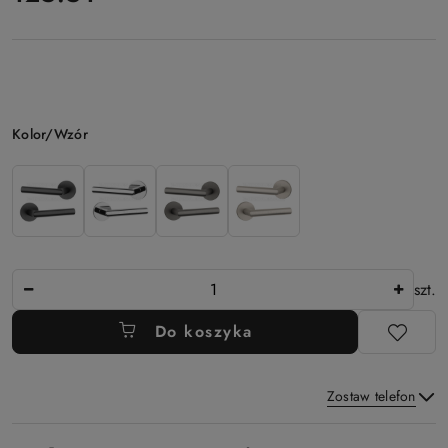
Wariant
Kolor/Wzór
Ilość
szt.
Do koszyka
Zostaw telefon
Dostępność