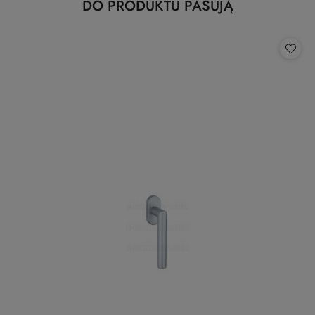
Produkty
DO PRODUKTU PASUJĄ
Pomiń karuzelę produktów
o
statusie: