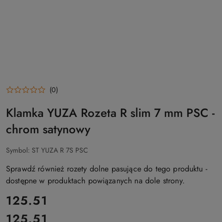
(0)
Klamka YUZA Rozeta R slim 7 mm PSC -
chrom satynowy
Symbol:
ST YUZA R 7S PSC
Sprawdź również rozety dolne pasujące do tego produktu -
dostępne w produktach powiązanych na dole strony.
cena:
125.51
125.51
Cena: