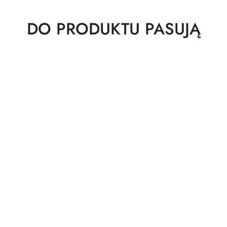
Produkty
DO PRODUKTU PASUJĄ
o
statusie: