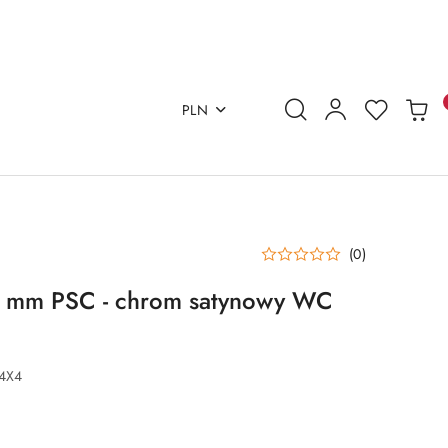
PLN
(0)
 7 mm PSC - chrom satynowy WC
4X4