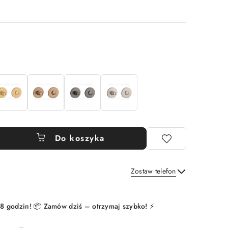
Do koszyka
Zostaw telefon
Wyślij
8 godzin! 📦 Zamów dziś – otrzymaj szybko! ⚡