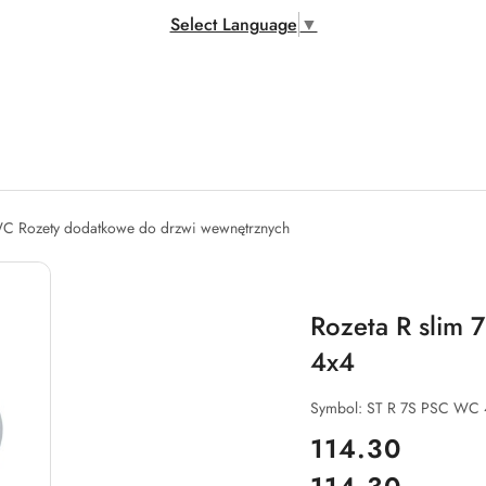
Select Language
▼
C Rozety dodatkowe do drzwi wewnętrznych
Rozeta R slim
4x4
Symbol:
ST R 7S PSC WC 
cena:
114.30
Cena: