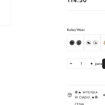
114.30
Wariant
Kolor/Wzór
Ilość
para
Dostępność
🛑🔥 WYSYŁKA
i
4
W CIĄGU! 🔥🛑:
dostawa
CENA