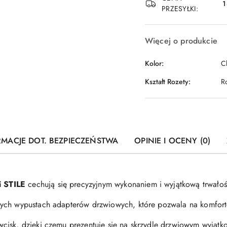
1
PRZESYŁKI:
Więcej o produkcie
Kolor:
C
Kształt Rozety:
R
RMACJE DOT. BEZPIECZEŃSTWA
OPINIE I OCENY (0)
 STILE
cechują się precyzyjnym wykonaniem i wyjątkową trwałoś
ych wypustach adapterów drzwiowych, które pozwala na komfort
isk, dzięki czemu prezentuje się na skrzydle drzwiowym wyjątko