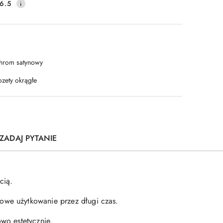
6.5
hrom satynowy
ozety okrągłe
ZADAJ PYTANIE
cią.
owe użytkowanie przez długi czas.
wo estetycznie.