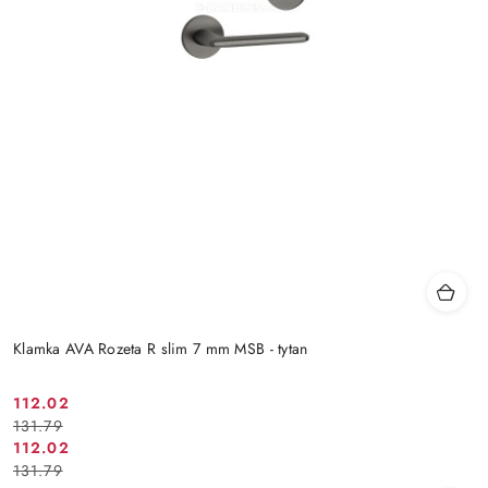
Klamka AVA Rozeta R slim 7 mm MSB - tytan
Cena
Cena
112.02
131.79
promocyjna:
przed
Cena
Cena
112.02
promocją:
131.79
promocyjna:
przed