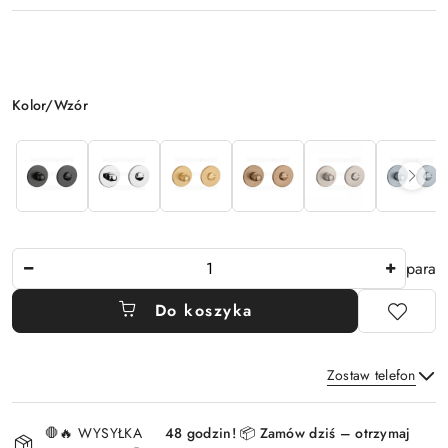
Wariant
Kolor/Wzór
Ilość
para
Do koszyka
Zostaw telefon
Dostępność
🛑🔥 WYSYŁKA
48 godzin! 📦 Zamów dziś – otrzymaj
i