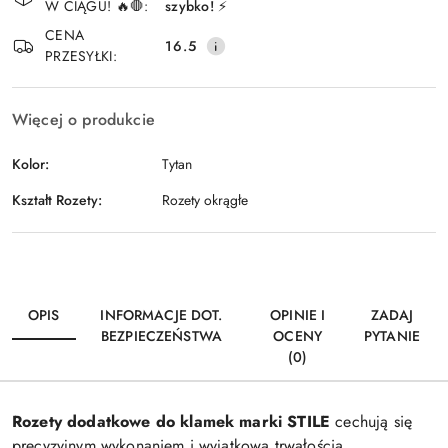
W CIĄGU! 🔥🛑:
szybko! ⚡
Wyślij
dostawa
CENA
16.5
PRZESYŁKI:
Więcej o produkcie
Kolor:
Tytan
Kształt Rozety:
Rozety okrągłe
OPIS
INFORMACJE DOT.
OPINIE I
ZADAJ
BEZPIECZEŃSTWA
OCENY
PYTANIE
(0)
Rozety dodatkowe do klamek marki STILE
cechują się
precyzyjnym wykonaniem i wyjątkową trwałością.