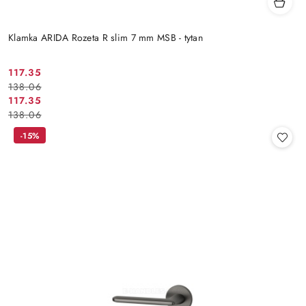
Klamka ARIDA Rozeta R slim 7 mm MSB - tytan
Cena
Cena
117.35
138.06
promocyjna:
przed
Cena
Cena
117.35
promocją:
138.06
promocyjna:
przed
promocją:
-15%