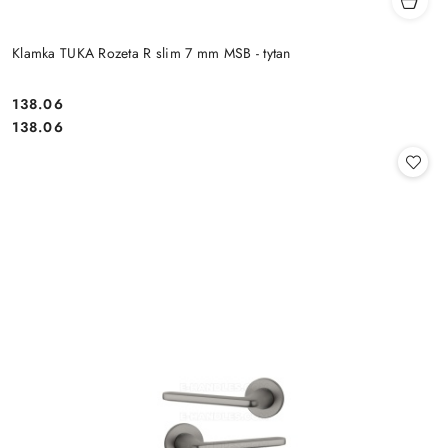
Klamka TUKA Rozeta R slim 7 mm MSB - tytan
Cena:
138.06
Cena:
138.06