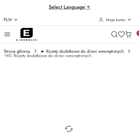
Select Language
▼
PLN
Moje konto
Przejdź do treści głównej
Przejdź do wyszukiwarki
Przejdź do moje konto
Przejdź do menu głównego
Przejdź do opisu produktu
Przejdź do stopki
Strona główna
► Rozety dodatkowe do drzwi wewnętrznych
•WC Rozety dodatkowe do drzwi wewnętrznych