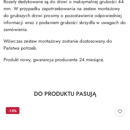
Rozety dedykowane są do drzwi o maksymalnej grubości 44
mm. W przypadku zapotrzebowania na zestaw montażowy
do grubszych drzwi prosimy o pozostawienie odpowiedniej
informacji wraz z podaniem grubości skrzydła w uwagach do
zamówienia.
Wówczas zestaw montażowy zostanie dostosowany do
Państwa potrzeb.
Produkt nowy, gwarancja producenta 24 miesiące.
Produkty
DO PRODUKTU PASUJĄ
Pomiń karuzelę produktów
o
statusie:
-15%