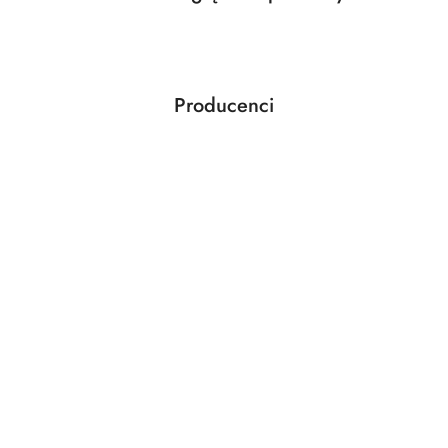
Pomiń karuzelę produktów
o
statusie:
Producenci
Pomiń karuzelę producentów
ABLOY
ABUS
AGAS
AGB
AMIG