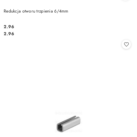
Redukcja otworu trzpienia 6/4mm
Cena:
2.96
Cena:
2.96