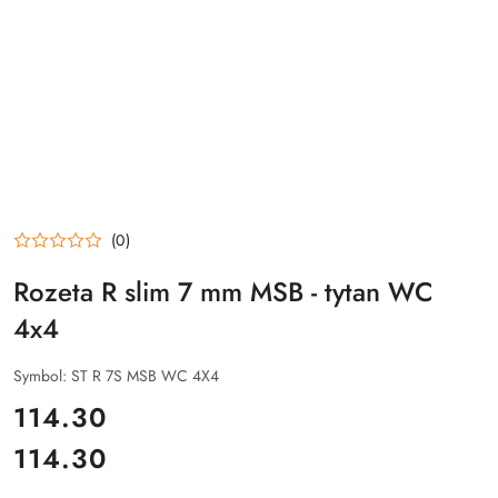
(0)
Rozeta R slim 7 mm MSB - tytan WC
4x4
Symbol:
ST R 7S MSB WC 4X4
cena:
114.30
114.30
Cena: