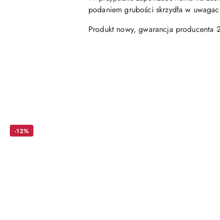
podaniem grubości skrzydła w uwagac
Produkt nowy, gwarancja producenta 2
Pomiń karuzelę produktów
-12%