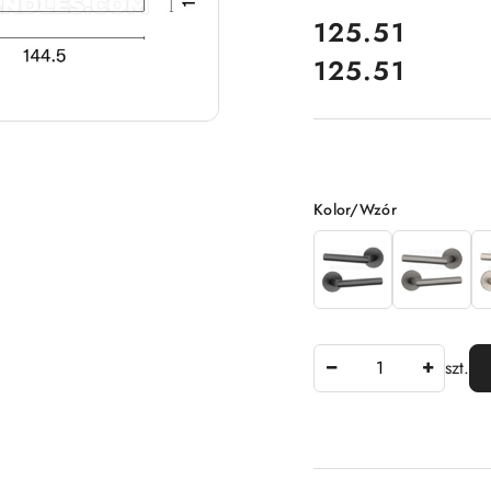
cena:
125.51
125.51
Cena:
Wariant
Kolor/Wzór
Ilość
szt.
Dostępność