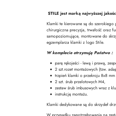
STILE jest marką najwyższej jakoś
Klamki te kierowane są do szerokiego 
chirurgiczna precyzja, trwałość oraz 
samopoziomujące, montowane do skrzy
egzemplarza
klamki z logo Stile
.
W komplecie otrzymują Państwo :
parę rękojeści - lewą i prawą, ze
2 szt.rozet montażowych (tzw. ad
trzpień klamki o przekroju 8x8 mm
2 szt. śrub przelotowych M4,
zestaw śrub imbusowych wraz z kl
instrukcję montażu.
Klamki dedykowane są do skrzydeł dr
W przypadku zapotrzebowania na ze