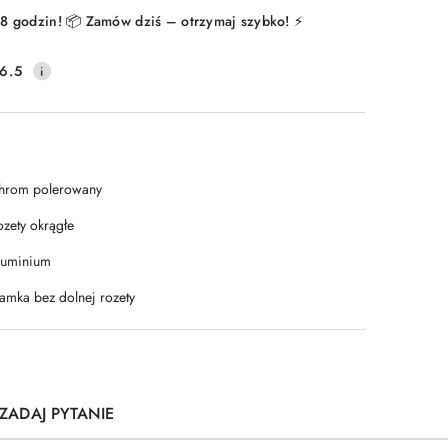
8 godzin! 📦 Zamów dziś – otrzymaj szybko! ⚡
6.5
hrom polerowany
ozety okrągłe
luminium
lamka bez dolnej rozety
ZADAJ PYTANIE