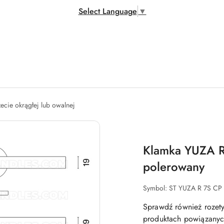
Select Language
▼
zecie okrągłej lub owalnej
Klamka YUZA R
polerowany
Symbol:
ST YUZA R 7S CP
Sprawdź również rozety
produktach powiązanych