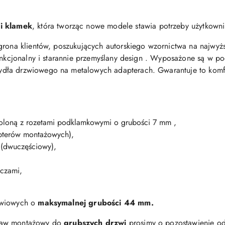
ci klamek
, która tworząc nowe modele stawia potrzeby użytkowni
grona klientów, poszukujących autorskiego wzornictwa na najwy
funkcjonalny i starannie przemyślany design . Wyposażone są w 
dła drzwiowego na metalowych adapterach. Gwarantuje to kom
spoloną z rozetami podklamkowymi o grubości 7 mm ,
apterów montażowych),
 (dwuczęściowy),
uczami,
zwiowych o
maksymalnej
grubości 44 mm.
staw montażowy do
grubszych drzwi
prosimy o pozostawienie od