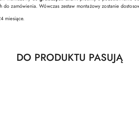
h do zamówienia. Wówczas zestaw montażowy zostanie dostosow
4 miesiące.
Produkty
DO PRODUKTU PASUJĄ
o
statusie: