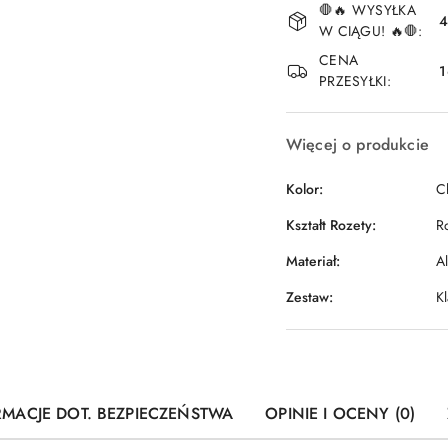
🛑🔥 WYSYŁKA
i
4
W CIĄGU! 🔥🛑:
dostawa
CENA
1
PRZESYŁKI:
Więcej o produkcie
Kolor:
C
Kształt Rozety:
R
Materiał:
A
Zestaw:
K
RMACJE DOT. BEZPIECZEŃSTWA
OPINIE I OCENY (0)