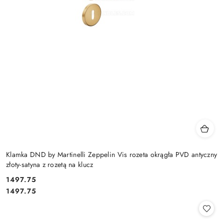
Klamka DND by Martinelli Zeppelin Vis rozeta okrągła PVD antyczny
złoty-satyna z rozetą na klucz
Cena:
1497.75
Cena:
1497.75