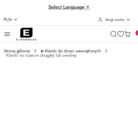
Select Language
▼
PLN
Moje konto
Przejdź do treści głównej
Przejdź do wyszukiwarki
Przejdź do moje konto
Przejdź do menu głównego
Przejdź do opisu produktu
Przejdź do stopki
Strona główna
►Klamki do drzwi wewnętrznych
• Klamki na rozecie okrągłej lub owalnej