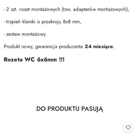
- 2 szt. rozet montażowych (tzw. adapterów montażowych),
- trzpień klamki o przekroju 8x8 mm,
- zestaw montażowy.
Produkt nowy, gwarancja producenta
24 miesiące
.
Rozeta WC 6x6mm !!!
Produkty
DO PRODUKTU PASUJĄ
Pomiń karuzelę produktów
o
statusie: