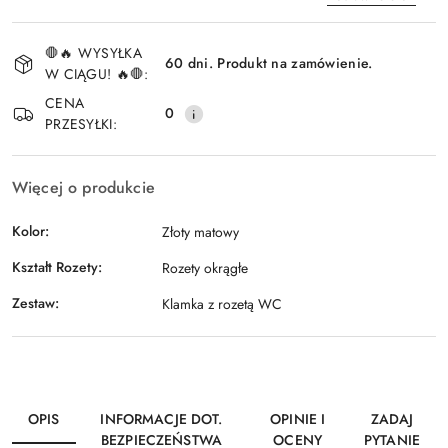
Dostępność
🛑🔥 WYSYŁKA
i
60 dni. Produkt na zamówienie.
W CIĄGU! 🔥🛑:
Wyślij
dostawa
CENA
0
PRZESYŁKI:
Więcej o produkcie
Kolor:
Złoty matowy
Kształt Rozety:
Rozety okrągłe
Zestaw:
Klamka z rozetą WC
OPIS
INFORMACJE DOT.
OPINIE I
ZADAJ
BEZPIECZEŃSTWA
OCENY
PYTANIE