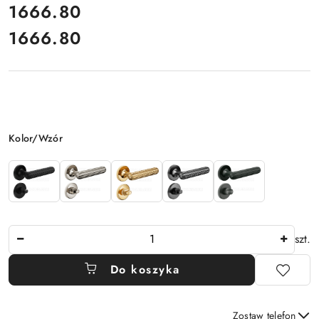
cena:
1666.80
1666.80
Cena:
Wariant
Kolor/Wzór
Ilość
szt.
Do koszyka
Zostaw telefon