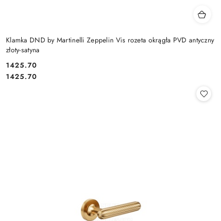
Klamka DND by Martinelli Zeppelin Vis rozeta okrągła PVD antyczny
złoty-satyna
Cena:
1425.70
Cena:
1425.70