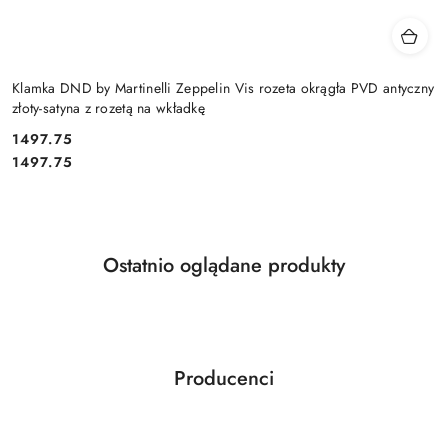
Klamka DND by Martinelli Zeppelin Vis rozeta okrągła PVD antyczny
złoty-satyna z rozetą na wkładkę
Cena:
1497.75
Cena:
1497.75
Produkty
Ostatnio oglądane produkty
Pomiń karuzelę produktów
o
statusie:
Producenci
Pomiń karuzelę producentów