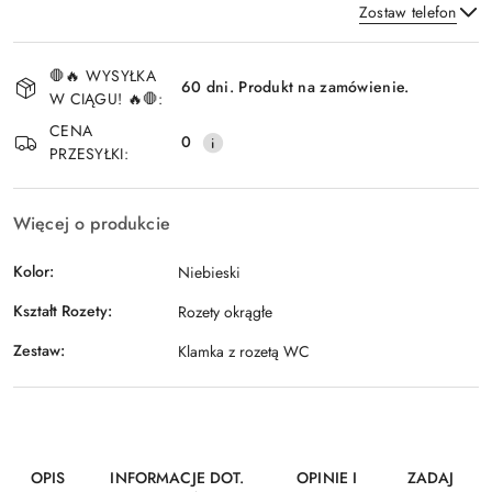
Zostaw telefon
Dostępność
🛑🔥 WYSYŁKA
i
60 dni. Produkt na zamówienie.
W CIĄGU! 🔥🛑:
Wyślij
dostawa
CENA
0
PRZESYŁKI:
Więcej o produkcie
Kolor:
Niebieski
Kształt Rozety:
Rozety okrągłe
Zestaw:
Klamka z rozetą WC
OPIS
INFORMACJE DOT.
OPINIE I
ZADAJ