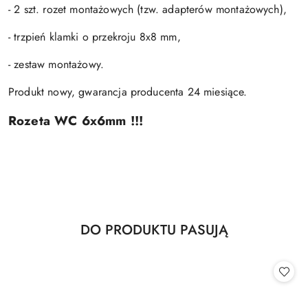
- 2 szt. rozet montażowych (tzw. adapterów montażowych),
- trzpień klamki o przekroju 8x8 mm,
- zestaw montażowy.
Produkt nowy, gwarancja producenta 24 miesiące.
Rozeta WC 6x6mm !!!
Produkty
DO PRODUKTU PASUJĄ
Pomiń karuzelę produktów
o
statusie: