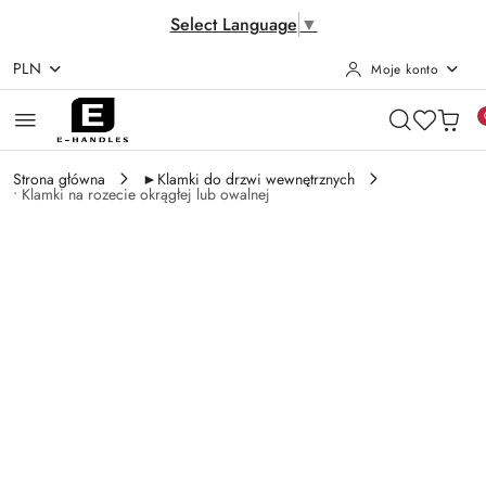
Select Language
▼
PLN
Moje konto
Przejdź do treści głównej
Przejdź do wyszukiwarki
Przejdź do moje konto
Przejdź do menu głównego
Przejdź do opisu produktu
Przejdź do stopki
Strona główna
►Klamki do drzwi wewnętrznych
• Klamki na rozecie okrągłej lub owalnej