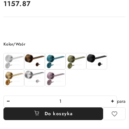
1157.87
Cena:
Wariant
Kolor/Wzór
Ilość
para
Do koszyka