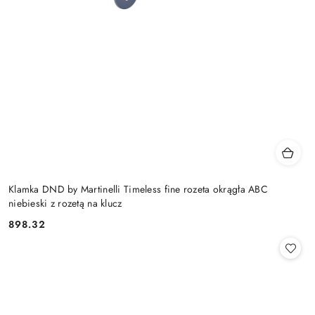
Klamka DND by Martinelli Timeless fine rozeta okrągła ABC
niebieski z rozetą na klucz
Cena:
898.32