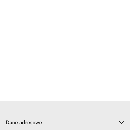
WINKHAUS
x7.zo
YALE
ZOO Hardware
Dane adresowe