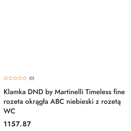
(0)
Klamka DND by Martinelli Timeless fine
rozeta okrągła ABC niebieski z rozetą
WC
cena:
1157.87