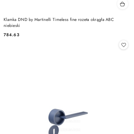
Klamka DND by Martinelli Timeless fine rozeta okrągła ABC
niebieski
Cena:
784.63