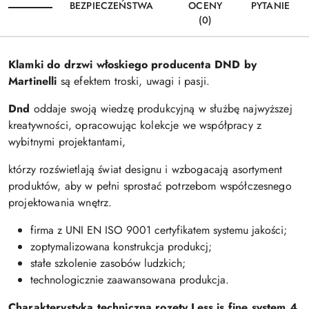
BEZPIECZEŃSTWA
OCENY
PYTANIE
(0)
Klamki do drzwi włoskiego producenta DND by
Martinelli
są efektem troski, uwagi i pasji.
Dnd
oddaje swoją wiedzę produkcyjną w służbę najwyższej
kreatywności, opracowując kolekcje we współpracy z
wybitnymi projektantami,
którzy rozświetlają świat designu i wzbogacają asortyment
produktów, aby w pełni sprostać potrzebom współczesnego
projektowania wnętrz.
firma z UNI EN ISO 9001 certyfikatem systemu jakości;
zoptymalizowana konstrukcja produkcj;
stałe szkolenie zasobów ludzkich;
technologicznie zaawansowana produkcja.
Charakterystyka techniczna rozety Less is fine system 4