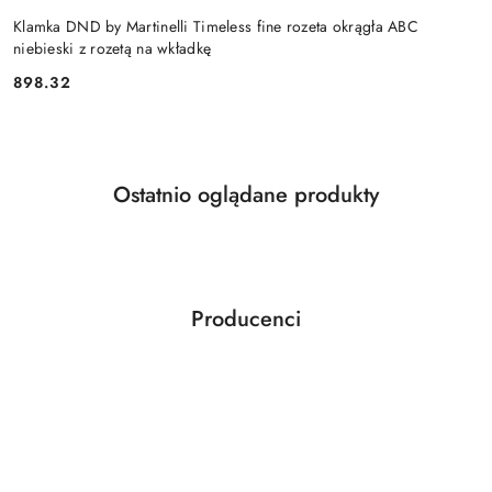
Klamka DND by Martinelli Timeless fine rozeta okrągła ABC
niebieski z rozetą na wkładkę
Cena:
898.32
Produkty
Ostatnio oglądane produkty
Pomiń karuzelę produktów
o
statusie:
Producenci
Pomiń karuzelę producentów
ABLOY
ABUS