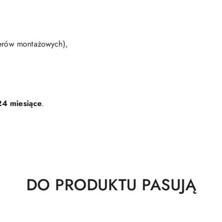
terów montażowych),
24 miesiące
.
Produkty
DO PRODUKTU PASUJĄ
o