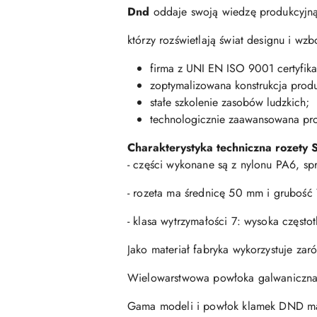
Dnd
oddaje swoją wiedzę produkcyjną 
którzy rozświetlają świat designu i w
firma z UNI EN ISO 9001 certyfika
zoptymalizowana konstrukcja produ
stałe szkolenie zasobów ludzkich;
technologicznie zaawansowana pr
Charakterystyka techniczna rozety 
- części wykonane są z nylonu PA6, sp
- rozeta ma średnicę 50 mm i grubość
- klasa wytrzymałości 7: wysoka częst
Jako materiał fabryka wykorzystuje zar
Wielowarstwowa powłoka galwaniczna 
Gama modeli i powłok klamek DND mark