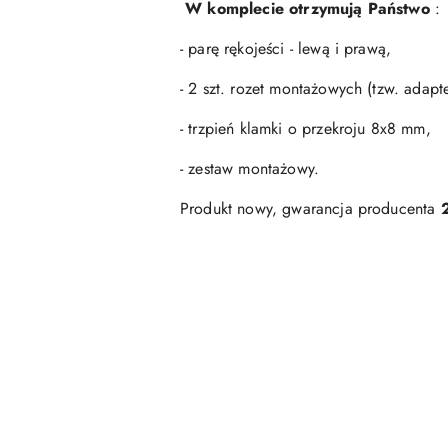
W komplecie otrzymują Państwo
:
- parę rękojeści - lewą i prawą,
- 2 szt. rozet montażowych (tzw. adap
- trzpień klamki o przekroju 8x8 mm,
- zestaw montażowy.
Produkt nowy, gwarancja producenta
Pomiń karuzelę produktów