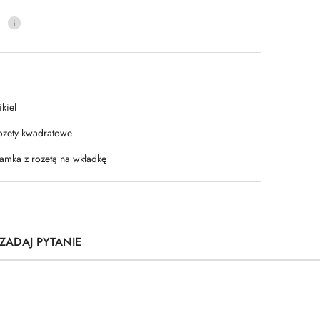
0
kiel
ozety kwadratowe
lamka z rozetą na wkładkę
ZADAJ PYTANIE