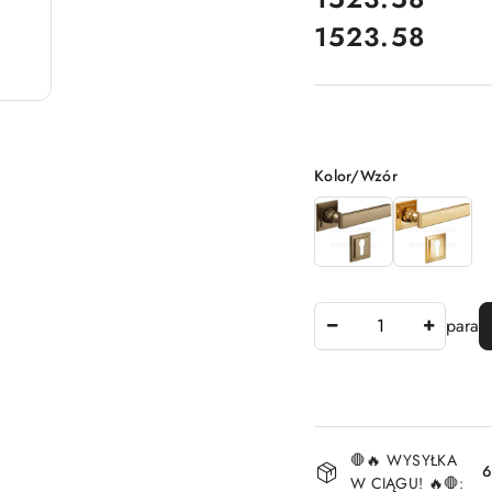
1523.58
Cena:
Wariant
Kolor/Wzór
Ilość
para
Dostępność
🛑🔥 WYSYŁKA
i
6
W CIĄGU! 🔥🛑: