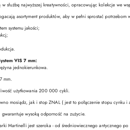
w służbę najwyższej kreatywności, opracowując kolekcje we wsp
zbogacają asortyment produktów, aby w pełni sprostać potrzebom
tem systemu jakości;
kcj;
odukcja.
S
ystem VIS 7 mm:
rężyna jednokierunkowa.
 7 mm.
otliwość użytkowania 200 000 cykli.
ówno mosiądz, jak i stop ZNAL ( jest to połączenie stopu cynku i
gwarantuje wysoką odporność na zużycie.
i Martinelli jest szeroka - od średniowiecznego antycznego po