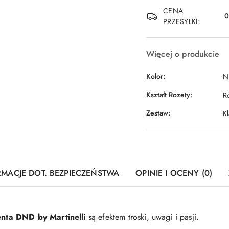
dostawa
CENA
PRZESYŁKI:
Więcej o produkcie
Kolor:
Ni
Kształt Rozety:
R
Zestaw:
K
RMACJE DOT. BEZPIECZEŃSTWA
OPINIE I OCENY (0)
nta DND by Martinelli
są efektem troski, uwagi i pasji.