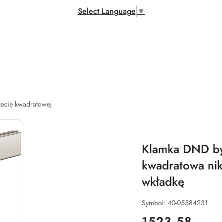
Select Language
▼
zecie kwadratowej
Klamka DND by 
kwadratowa nik
wkładkę
Symbol:
40-05584231
cena:
1523.58