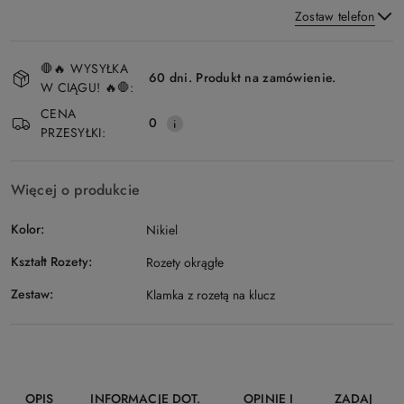
Zostaw telefon
Dostępność
🛑🔥 WYSYŁKA
i
60 dni. Produkt na zamówienie.
W CIĄGU! 🔥🛑:
Wyślij
dostawa
CENA
0
PRZESYŁKI:
Więcej o produkcie
Kolor:
Nikiel
Kształt Rozety:
Rozety okrągłe
Zestaw:
Klamka z rozetą na klucz
OPIS
INFORMACJE DOT.
OPINIE I
ZADAJ