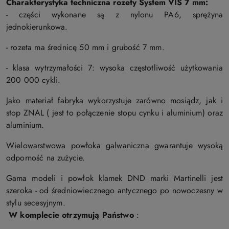
Charakterystyka techniczna rozety S
ystem VIS 7 mm:
- części wykonane są z nylonu PA6, sprężyna
jednokierunkowa.
- rozeta ma średnicę 50 mm i grubość 7 mm.
- klasa wytrzymałości 7: wysoka częstotliwość użytkowania
200 000 cykli.
Jako materiał fabryka wykorzystuje zarówno mosiądz, jak i
stop ZNAL ( jest to połączenie stopu cynku i aluminium) oraz
aluminium.
Wielowarstwowa powłoka galwaniczna gwarantuje wysoką
odporność na zużycie.
Gama modeli i powłok klamek DND marki Martinelli jest
szeroka - od średniowiecznego antycznego po nowoczesny w
stylu secesyjnym.
W komplecie otrzymują Państwo
: