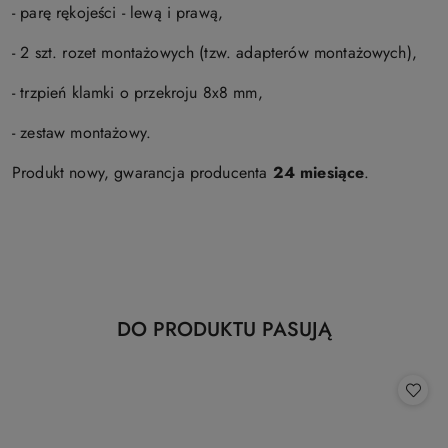
- parę rękojeści - lewą i prawą,
- 2 szt. rozet montażowych (tzw. adapterów montażowych),
- trzpień klamki o przekroju 8x8 mm,
- zestaw montażowy.
Produkt nowy, gwarancja producenta
24 miesiące
.
Produkty
DO PRODUKTU PASUJĄ
Pomiń karuzelę produktów
o
statusie: