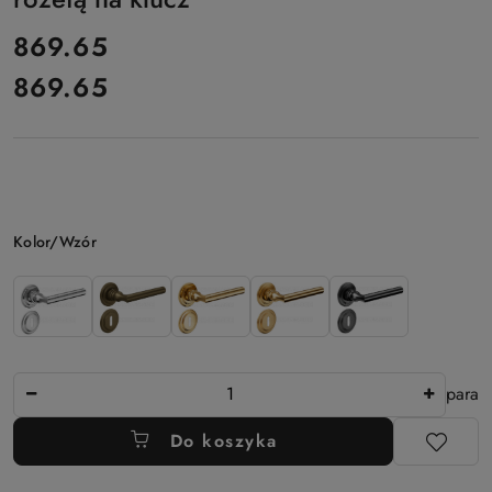
cena:
869.65
869.65
Cena:
Wariant
Kolor/Wzór
Ilość
para
Do koszyka