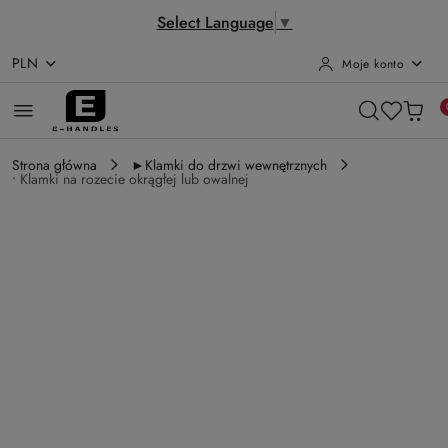
Select Language
▼
PLN
Moje konto
Przejdź do treści głównej
Przejdź do wyszukiwarki
Przejdź do moje konto
Przejdź do menu głównego
Przejdź do opisu produktu
Przejdź do stopki
Strona główna
►Klamki do drzwi wewnętrznych
• Klamki na rozecie okrągłej lub owalnej