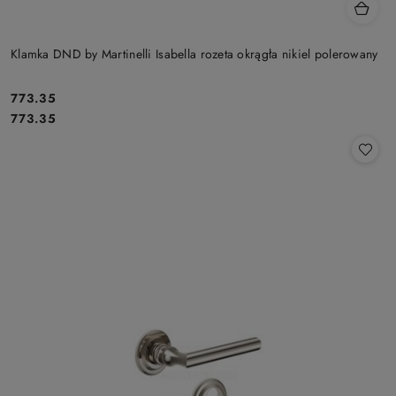
Klamka DND by Martinelli Isabella rozeta okrągła nikiel polerowany
Cena:
773.35
Cena:
773.35