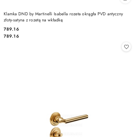
Klamka DND by Martinelli Isabella rozeta okrągła PVD antyczny
złoty-satyna z rozetą na wkładkę
Cena:
789.16
Cena:
789.16