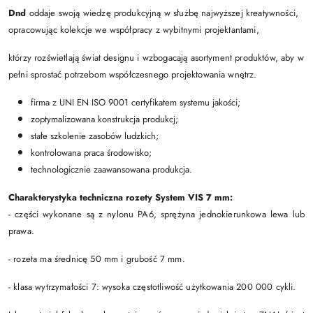
Dnd
oddaje swoją wiedzę produkcyjną w służbę najwyższej kreatywności,
opracowując kolekcje we współpracy z wybitnymi projektantami,
którzy rozświetlają świat designu i wzbogacają asortyment produktów, aby w
pełni sprostać potrzebom współczesnego projektowania wnętrz.
firma z UNI EN ISO 9001 certyfikatem systemu jakości;
zoptymalizowana konstrukcja produkcj;
stałe szkolenie zasobów ludzkich;
kontrolowana praca środowisko;
technologicznie zaawansowana produkcja.
Charakterystyka techniczna rozety S
ystem VIS 7 mm:
- części wykonane są z nylonu PA6, sprężyna jednokierunkowa lewa lub
prawa.
- rozeta ma średnicę 50 mm i grubość 7 mm.
- klasa wytrzymałości 7: wysoka częstotliwość użytkowania 200 000 cykli.