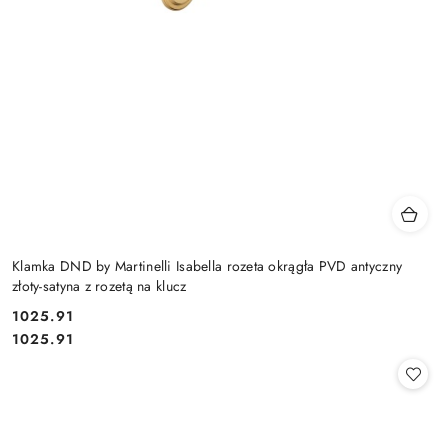
Klamka DND by Martinelli Isabella rozeta okrągła PVD antyczny
złoty-satyna z rozetą na klucz
Cena:
1025.91
Cena:
1025.91