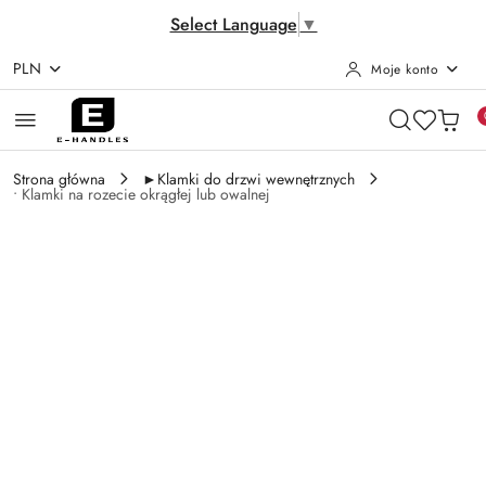
Select Language
▼
PLN
Moje konto
Przejdź do treści głównej
Przejdź do wyszukiwarki
Przejdź do moje konto
Przejdź do menu głównego
Przejdź do opisu produktu
Przejdź do stopki
Strona główna
►Klamki do drzwi wewnętrznych
• Klamki na rozecie okrągłej lub owalnej