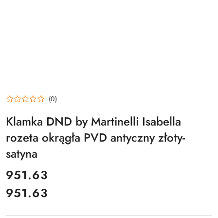
(0)
Klamka DND by Martinelli Isabella
rozeta okrągła PVD antyczny złoty-
satyna
cena:
951.63
951.63
Cena: