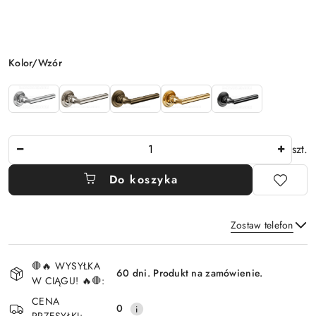
Wariant
Kolor/Wzór
Ilość
szt.
Do koszyka
Zostaw telefon
Dostępność
🛑🔥 WYSYŁKA
i
60 dni. Produkt na zamówienie.
W CIĄGU! 🔥🛑:
Wyślij
dostawa
CENA
0
PRZESYŁKI: