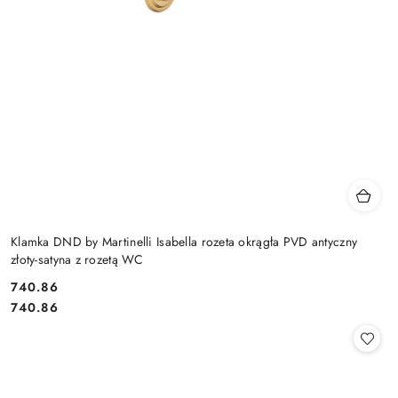
Klamka DND by Martinelli Isabella rozeta okrągła PVD antyczny
złoty-satyna z rozetą WC
Cena:
740.86
Cena:
740.86