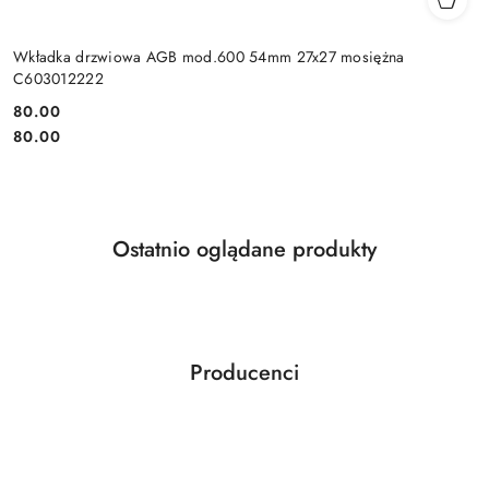
Wkładka drzwiowa AGB mod.600 54mm 27x27 mosiężna
C603012222
Cena:
80.00
Cena:
80.00
Produkty
Ostatnio oglądane produkty
Pomiń karuzelę produktów
o
statusie:
Producenci
Pomiń karuzelę producentów
ABLOY