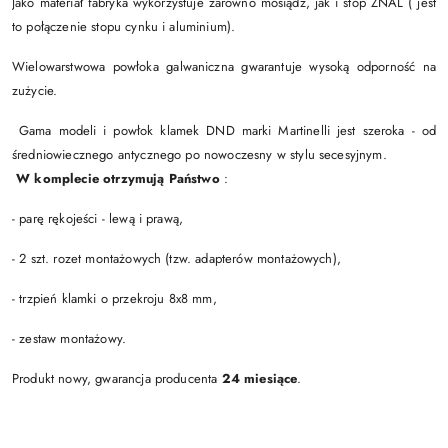
Jako materiał fabryka wykorzystuje zarówno mosiądz, jak i stop ZNAL ( jest
to połączenie stopu cynku i aluminium).
Wielowarstwowa powłoka galwaniczna gwarantuje wysoką odporność na
zużycie.
Gama modeli i powłok klamek DND marki Martinelli jest szeroka - od
średniowiecznego antycznego po nowoczesny w stylu secesyjnym.
W komplecie otrzymują Państwo
:
- parę rękojeści - lewą i prawą,
- 2 szt. rozet montażowych (tzw. adapterów montażowych),
- trzpień klamki o przekroju 8x8 mm,
- zestaw montażowy.
Produkt nowy, gwarancja producenta
24 miesiące
.