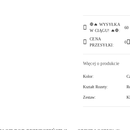
Dostępność
🛑🔥 WYSYŁKA
i
60 
W CIĄGU! 🔥🛑:
dostawa
CENA
0
PRZESYŁKI:
Więcej o produkcie
Kolor:
C
Kształt Rozety:
R
Zestaw:
Kl