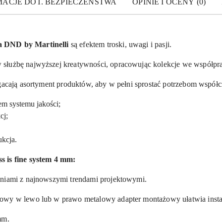
MACJE DOT. BEZPIECZEŃSTWA
OPINIE I OCENY (0)
a DND by Martinelli
są efektem troski, uwagi i pasji.
 służbę najwyższej kreatywności, opracowując kolekcje we współpra
ogacają asortyment produktów, aby w pełni sprostać potrzebom współ
em systemu jakości;
cj;
kcja.
s is fine system 4 mm:
aniami z najnowszymi trendami projektowymi.
owy w lewo lub w prawo metalowy adapter montażowy ułatwia insta
mm.