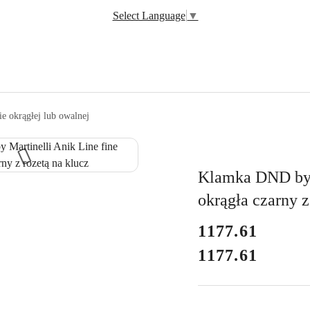
Select Language
▼
ie okrągłej lub owalnej
Klamka DND by M
okrągła czarny z
cena:
1177.61
1177.61
Cena: