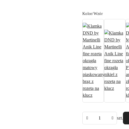
Wariant
Kolor/Wzór
Ilość
szt.