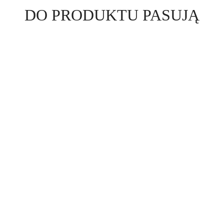
Produkty
DO PRODUKTU PASUJĄ
o
statusie: