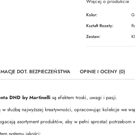
Więcej o produkcie
Kolor:
Gr
Kształt Rozety:
R
Zestaw:
K
RMACJE DOT. BEZPIECZEŃSTWA
OPINIE I OCENY (0)
nta DND by Martinelli
są efektem troski, uwagi i pasji.
 w służbę najwyższej kreatywności, opracowując kolekcje we wsp
zbogacają asortyment produktów, aby w pełni sprostać potrzebom
tem systemu jakości;