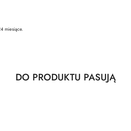
4 miesiące.
Produkty
DO PRODUKTU PASUJĄ
o
statusie: