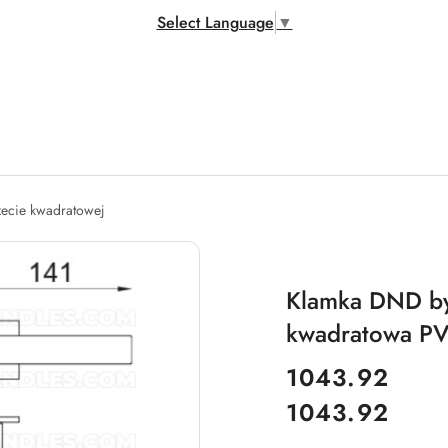
Select Language
▼
zecie kwadratowej
Klamka DND by 
kwadratowa PVD
cena:
1043.92
1043.92
Cena: