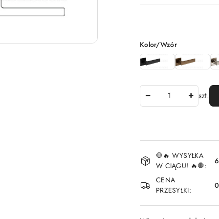
Wariant
Kolor/Wzór
Ilość
szt.
Dostępność
🛑🔥 WYSYŁKA
i
6
W CIĄGU! 🔥🛑:
dostawa
CENA
PRZESYŁKI: